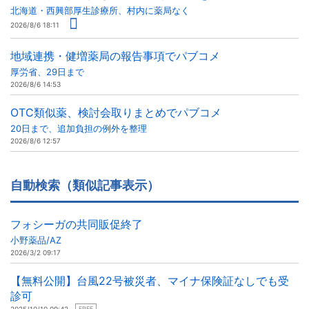
北海道・西興部厚生診療所、村内に薬局なく
2026/8/6 18:11
地域連携・健増薬局の報告事項でパブコメ
厚労省、29日まで
2026/8/6 14:53
OTC類似薬、検討会取りまとめでパブコメ
20日まで、追加負担の例外を整理
2026/8/6 12:57
自動検索（類似記事表示）
フォシーガの共同販促終了
小野薬品/AZ
2026/3/2 09:17
【無料公開】台風22号被災者、マイナ保険証なしでも受
診可
FREE