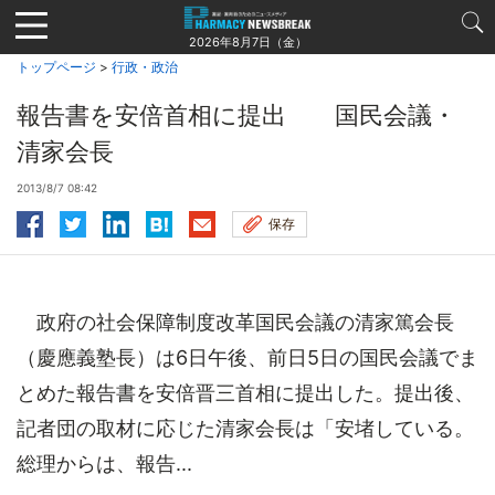
Jump
to
2026年8月7日（金）
navigation
トップページ
>
行政・政治
報告書を安倍首相に提出 国民会議・
清家会長
2013/8/7 08:42
保存
政府の社会保障制度改革国民会議の清家篤会長
（慶應義塾長）は6日午後、前日5日の国民会議でま
とめた報告書を安倍晋三首相に提出した。提出後、
記者団の取材に応じた清家会長は「安堵している。
総理からは、報告...