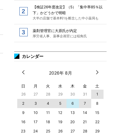
【検証26年度改定】（5）「集中率85％以
下」かどうかで明暗
大半の店舗で基本料1を断念した中小薬局も
薬剤管理官に大原氏が内定
厚労省人事、薬事企画官には稲角氏
カレンダー
2026年 8月
日
月
火
水
木
金
土
26
27
28
29
30
31
1
2
3
4
5
6
7
8
9
10
11
12
13
14
15
16
17
18
19
20
21
22
23
24
25
26
27
28
29