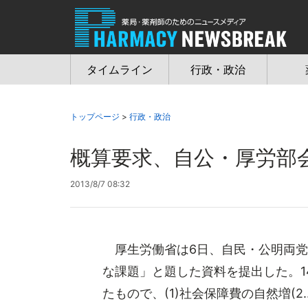
Jump
to
navigation
タイムライン
行政・政治
トップページ
>
行政・政治
概算要求、自公・厚労部
2013/8/7 08:32
厚生労働省は6日、自民・公明両党の
な課題」と題した資料を提出した。
たもので、(1)社会保障費の自然増(2..