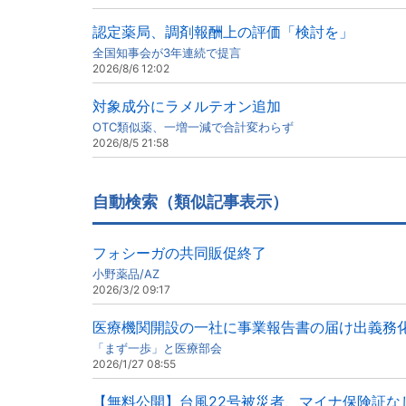
認定薬局、調剤報酬上の評価「検討を」
全国知事会が3年連続で提言
2026/8/6 12:02
対象成分にラメルテオン追加
OTC類似薬、一増一減で合計変わらず
2026/8/5 21:58
自動検索（類似記事表示）
フォシーガの共同販促終了
小野薬品/AZ
2026/3/2 09:17
医療機関開設の一社に事業報告書の届け出義務
「まず一歩」と医療部会
2026/1/27 08:55
【無料公開】台風22号被災者、マイナ保険証な