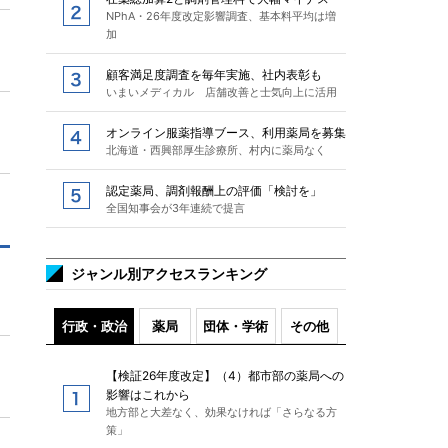
NPhA・26年度改定影響調査、基本料平均は増
加
顧客満足度調査を毎年実施、社内表彰も
いまいメディカル 店舗改善と士気向上に活用
オンライン服薬指導ブース、利用薬局を募集
北海道・西興部厚生診療所、村内に薬局なく
認定薬局、調剤報酬上の評価「検討を」
全国知事会が3年連続で提言
ジャンル別アクセスランキング
行政・政治
薬局
団体・学術
その他
【検証26年度改定】（4）都市部の薬局への
影響はこれから
地方部と大差なく、効果なければ「さらなる方
策」