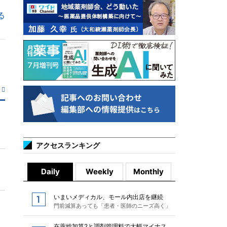
る
アクセスランキング
Daily
Weekly
Monthly
いまいメディカル、モール内出店を継続
門前減算あっても「患者・医師のニーズ高く」
在薬総加算2と調剤管理料で大幅マイナス