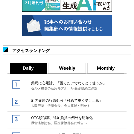
アクセスランキング
Daily
Weekly
Monthly
薬局に心電計、「置くだけでなくどう使うか」
セルメ機器の活用モデル、AF受診接続に課題
府内薬局の行政処分「極めて重く受け止め」
大阪府薬・伊藤会長、会員薬局と明かす
OTC類似薬、追加負担の例外を明確化
厚労省検討会、医療保険部会に報告へ