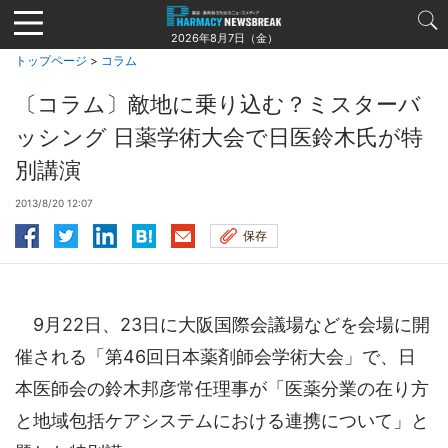
Jump
to
2026年8月7日（金）
navigation
トップページ
>
コラム
〔コラム〕敵地に乗り込む？ミスターバ
ッシング 日薬学術大会で日医鈴木氏が特
別講演
2013/8/20 12:07
保存
9月22日、23日に大阪国際会議場などを会場に開
催される「第46回日本薬剤師会学術大会」で、日
本医師会の鈴木邦彦常任理事が「医薬分業の在り方
と地域包括ケアシステムにおける連携について」と