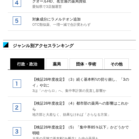
クオールHD、名古屋の薬局買収
愛知県で3店舗運営
対象成分にラメルテオン追加
OTC類似薬、一増一減で合計変わらず
ジャンル別アクセスランキング
行政・政治
薬局
団体・学術
その他
【検証26年度改定】（3）続く基本料1の切り崩し、「3の
イ」や2に
3は「ハからロ」へ、集中率計算の見直し影響か
【検証26年度改定】（4）都市部の薬局への影響はこれか
ら
地方部と大差なく、効果なければ「さらなる方策」
【検証26年度改定】（5）「集中率85％以下」かどうかで
明暗
大半の店舗で基本料1を断念した中小薬局も