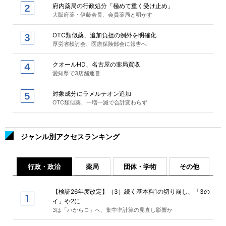
府内薬局の行政処分「極めて重く受け止め」
大阪府薬・伊藤会長、会員薬局と明かす
OTC類似薬、追加負担の例外を明確化
厚労省検討会、医療保険部会に報告へ
クオールHD、名古屋の薬局買収
愛知県で3店舗運営
対象成分にラメルテオン追加
OTC類似薬、一増一減で合計変わらず
ジャンル別アクセスランキング
行政・政治
薬局
団体・学術
その他
【検証26年度改定】（3）続く基本料1の切り崩し、「3の
イ」や2に
3は「ハからロ」へ、集中率計算の見直し影響か