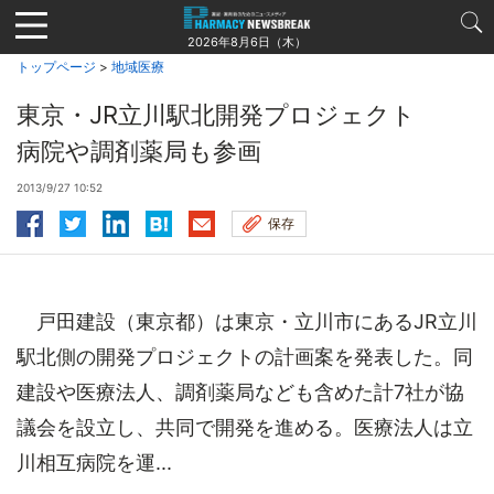
Jump
to
2026年8月6日（木）
navigation
トップページ
>
地域医療
東京・JR立川駅北開発プロジェクト
病院や調剤薬局も参画
2013/9/27 10:52
保存
戸田建設（東京都）は東京・立川市にあるJR立川
駅北側の開発プロジェクトの計画案を発表した。同
建設や医療法人、調剤薬局なども含めた計7社が協
議会を設立し、共同で開発を進める。医療法人は立
川相互病院を運...