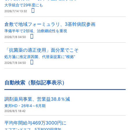
大学統合で29年度にも
2026/7/14 13:32
倉敷で地域フォーミュラリ、3基幹病院参画
準備半年で2領域、治療継続性を重視
2026/7/8 04:50
「抗菌薬の適正使用」面分業でこそ
処方箋に推定原因菌、代替薬提案に“根拠”
2026/7/8 04:50
自動検索（類似記事表示）
調剤薬局事業、営業益38.8％減
東邦HD・26年4～6月期
2026/8/5 18:42
平均年間給与469万3000円に
エフアンドエフ、5万8000円増加