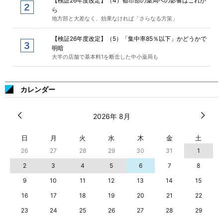
【検証26年度改定】（4）都市部の薬局への影響はこれか
ら
地方部と大差なく、効果なければ「さらなる方策」
【検証26年度改定】（5）「集中率85％以下」かどうかで
明暗
大半の店舗で基本料1を断念した中小薬局も
カレンダー
2026年 8月
日
月
火
水
木
金
土
26
27
28
29
30
31
1
2
3
4
5
6
7
8
9
10
11
12
13
14
15
16
17
18
19
20
21
22
23
24
25
26
27
28
29