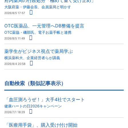
府内薬局の行政処分「極めて重く受け止め」
大阪府薬・伊藤会長、会員薬局と明かす
2026/8/5 17:57
OTC医薬品、一元管理へDB整備を提言
OTC薬協・磯部氏、電子お薬手帳と連携
2026/8/5 11:49
薬学生がビジネス視点で薬局学ぶ
横浜薬科大、企業経営者らが講義
2026/8/4 20:58
自動検索（類似記事表示）
「血圧測ろうぜ！」大手4社でスタート
健康ハートの日2026キャンペーン
2026/7/1 18:29
「医療用手袋」、購入受け付け開始