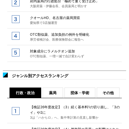
府内薬局の行政処分「極めて重く受け止め」
大阪府薬・伊藤会長、会員薬局と明かす
クオールHD、名古屋の薬局買収
愛知県で3店舗運営
OTC類似薬、追加負担の例外を明確化
厚労省検討会、医療保険部会に報告へ
対象成分にラメルテオン追加
OTC類似薬、一増一減で合計変わらず
ジャンル別アクセスランキング
行政・政治
薬局
団体・学術
その他
【検証26年度改定】（3）続く基本料1の切り崩し、「3の
イ」や2に
3は「ハからロ」へ、集中率計算の見直し影響か