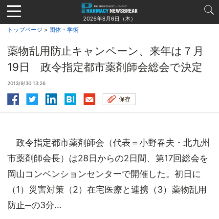
Jump
to
2026年8月6日（木）
navigation
トップページ
>
団体・学術
薬物乱用防止キャンペーン、来年は７月
19日 政令指定都市薬剤師会総会で決定
2013/9/30 13:26
保存
政令指定都市薬剤師会（代表＝小野春夫・北九州
市薬剤師会長）は28日からの2日間、第17回総会を
岡山コンベンションセンターで開催した。初日に
（1）災害対策（2）在宅医療と連携（3）薬物乱用
防止─の3分...