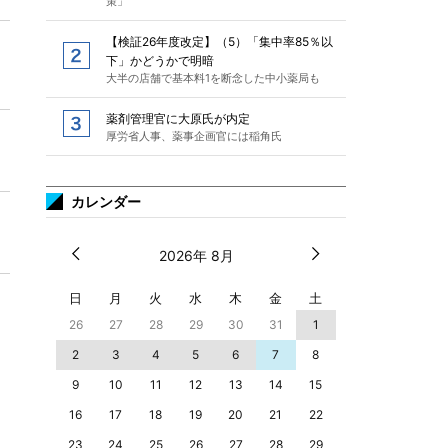
策」
【検証26年度改定】（5）「集中率85％以
下」かどうかで明暗
大半の店舗で基本料1を断念した中小薬局も
薬剤管理官に大原氏が内定
厚労省人事、薬事企画官には稲角氏
カレンダー
2026年 8月
日
月
火
水
木
金
土
26
27
28
29
30
31
1
2
3
4
5
6
7
8
9
10
11
12
13
14
15
16
17
18
19
20
21
22
23
24
25
26
27
28
29