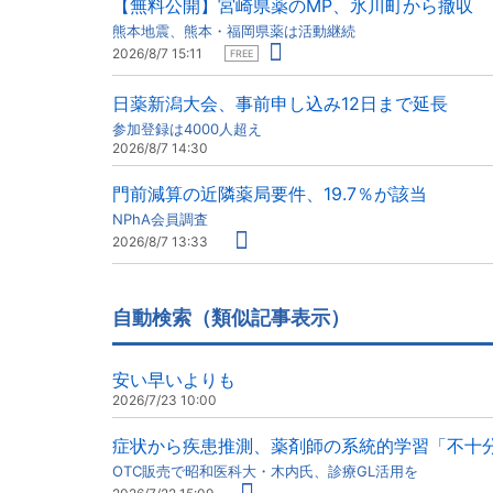
【無料公開】宮崎県薬のMP、氷川町から撤収
熊本地震、熊本・福岡県薬は活動継続
2026/8/7 15:11
FREE
日薬新潟大会、事前申し込み12日まで延長
参加登録は4000人超え
2026/8/7 14:30
門前減算の近隣薬局要件、19.7％が該当
NPhA会員調査
2026/8/7 13:33
自動検索（類似記事表示）
安い早いよりも
2026/7/23 10:00
症状から疾患推測、薬剤師の系統的学習「不十
OTC販売で昭和医科大・木内氏、診療GL活用を