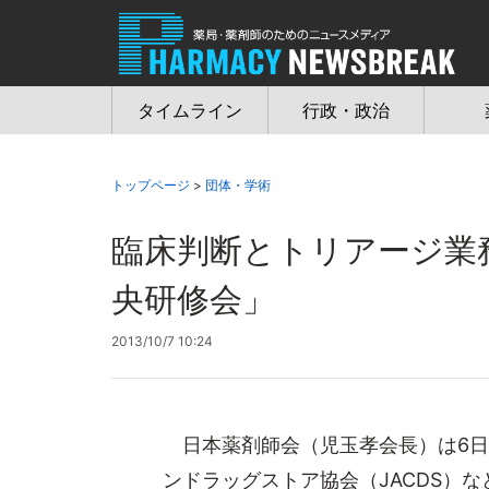
Jump
to
navigation
タイムライン
行政・政治
トップページ
>
団体・学術
臨床判断とトリアージ業
央研修会」
2013/10/7 10:24
日本薬剤師会（児玉孝会長）は6日
ンドラッグストア協会（JACDS）な