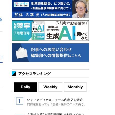
る
アクセスランキング
Daily
Weekly
Monthly
いまいメディカル、モール内出店を継続
門前減算あっても「患者・医師のニーズ高く」
在薬総加算2と調剤管理料で大幅マイナス