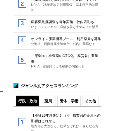
NPhA・26年度改定影響調査、基本料平均は増
加
顧客満足度調査を毎年実施、社内表彰も
いまいメディカル 店舗改善と士気向上に活用
オンライン服薬指導ブース、利用薬局を募集
北海道・西興部厚生診療所、村内に薬局なく
「穿刺血」検査薬のOTC化、厚労省に要望
書
NPhA、薬剤師による補助の明確化も
ジャンル別アクセスランキング
行政・政治
薬局
団体・学術
その他
【検証26年度改定】（4）都市部の薬局への
影響はこれから
地方部と大差なく、効果なければ「さらなる方