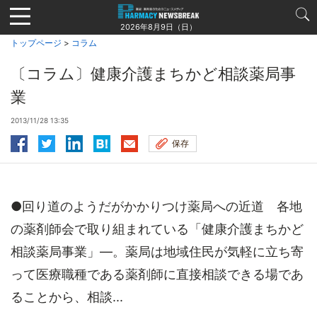
Jump
to
2026年8月9日（日）
navigation
トップページ
>
コラム
〔コラム〕健康介護まちかど相談薬局事
業
2013/11/28 13:35
保存
●回り道のようだがかかりつけ薬局への近道 各地
の薬剤師会で取り組まれている「健康介護まちかど
相談薬局事業」―。薬局は地域住民が気軽に立ち寄
って医療職種である薬剤師に直接相談できる場であ
ることから、相談...