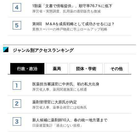
1類薬「文書で情報提供」、順守率76.7％に低下
厚労省・実態調査、乱用薬の適切販売も微減
第9回 M＆Aを成長戦略として成功させるには？
業務スーパーの神戸物産に学ぶロールアップ戦略
ジャンル別アクセスランキング
行政・政治
薬局
団体・学術
その他
医薬担当審議官に中井氏、初の私大出身
厚労省人事、薬局関連施策にも精通
薬剤管理官に大原氏が内定
厚労省人事、薬事企画官には稲角氏
新人候補に薬剤師10人、春の統一地方選まで
日薬連盟集計「過去にない規模」