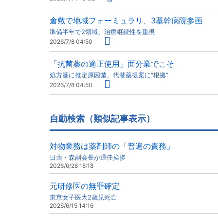
倉敷で地域フォーミュラリ、3基幹病院参画
準備半年で2領域、治療継続性を重視
2026/7/8 04:50
「抗菌薬の適正使用」面分業でこそ
処方箋に推定原因菌、代替薬提案に“根拠”
2026/7/8 04:50
自動検索（類似記事表示）
対物業務は薬剤師の「普遍の責務」
日薬・森副会長が退任挨拶
2026/6/28 18:18
元研修医の無罪確定
東京女子医大2歳児死亡
2026/6/15 14:16