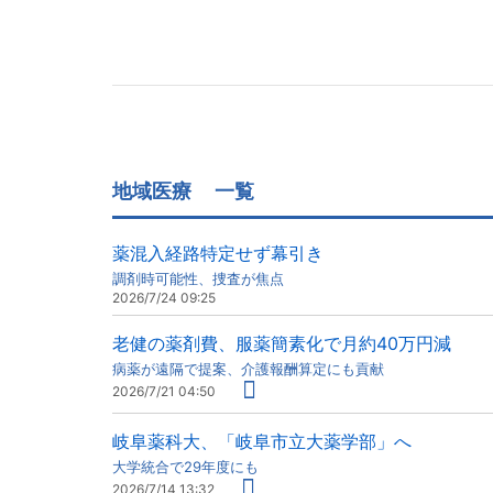
地域医療
一覧
薬混入経路特定せず幕引き
調剤時可能性、捜査が焦点
2026/7/24 09:25
老健の薬剤費、服薬簡素化で月約40万円減
病薬が遠隔で提案、介護報酬算定にも貢献
2026/7/21 04:50
岐阜薬科大、「岐阜市立大薬学部」へ
大学統合で29年度にも
2026/7/14 13:32