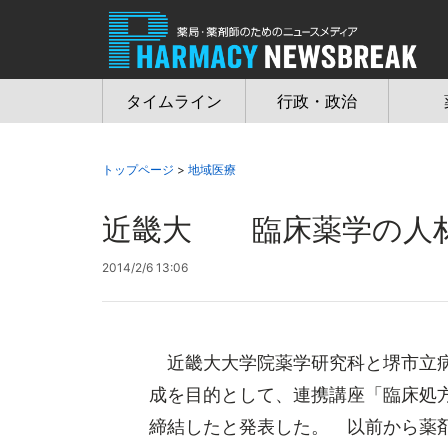
Jump
to
navigation
タイムライン
行政・政治
トップページ
>
地域医療
近畿大 臨床薬学の人材
2014/2/6 13:06
近畿大大学院薬学研究科と堺市立病
成を目的として、連携講座「臨床処
締結したと発表した。 以前から薬剤師