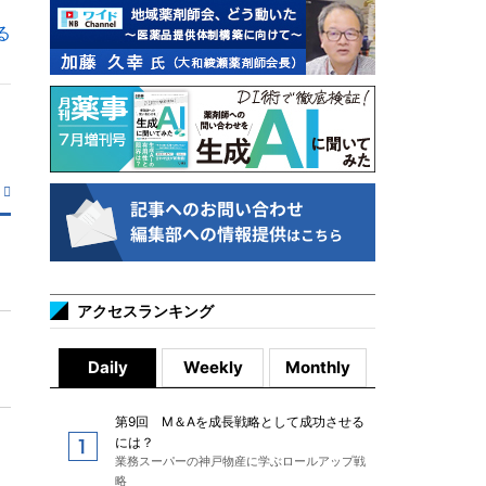
る
アクセスランキング
Daily
Weekly
Monthly
第9回 M＆Aを成長戦略として成功させる
には？
業務スーパーの神戸物産に学ぶロールアップ戦
略