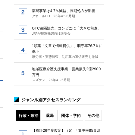
薬局事業は4.7％減益、長期処方が影響
クオールHD・26年4〜6月期
OTC遠隔販売、コンビニに「大きな前進」
JFAが報道機関向け説明会
1類薬「文書で情報提供」、順守率76.7％に
低下
厚労省・実態調査、乱用薬の適切販売も微減
地域医療介護支援事業、営業損失2億2900
万円
スズケン、26年4～6月期
ジャンル別アクセスランキング
行政・政治
薬局
団体・学術
その他
【検証26年度改定】（5）「集中率85％以