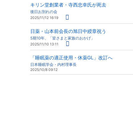
キリン堂創業者・寺西忠幸氏が死去
後日お別れの会
2025/11/12 16:19
日薬・山本前会長の旭日中綬章祝う
5期10年、「皆さまと家族のおかげ」
2025/11/10 13:11
「睡眠薬の適正使用・休薬GL」改訂へ
日本睡眠学会・内村理事長
2025/10/8 09:12