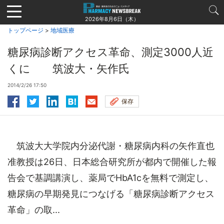
Jump
to
2026年8月6日（木）
navigation
トップページ
>
地域医療
糖尿病診断アクセス革命、測定3000人近
くに 筑波大・矢作氏
2014/2/26 17:50
保存
筑波大大学院内分泌代謝・糖尿病内科の矢作直也
准教授は26日、日本総合研究所が都内で開催した報
告会で基調講演し、薬局でHbA1cを無料で測定し、
糖尿病の早期発見につなげる「糖尿病診断アクセス
革命」の取...