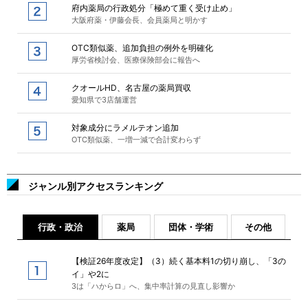
府内薬局の行政処分「極めて重く受け止め」
大阪府薬・伊藤会長、会員薬局と明かす
OTC類似薬、追加負担の例外を明確化
厚労省検討会、医療保険部会に報告へ
クオールHD、名古屋の薬局買収
愛知県で3店舗運営
対象成分にラメルテオン追加
OTC類似薬、一増一減で合計変わらず
ジャンル別アクセスランキング
行政・政治
薬局
団体・学術
その他
【検証26年度改定】（3）続く基本料1の切り崩し、「3の
イ」や2に
3は「ハからロ」へ、集中率計算の見直し影響か