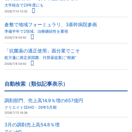
大学統合で29年度にも
2026/7/14 13:32
倉敷で地域フォーミュラリ、3基幹病院参画
準備半年で2領域、治療継続性を重視
2026/7/8 04:50
「抗菌薬の適正使用」面分業でこそ
処方箋に推定原因菌、代替薬提案に“根拠”
2026/7/8 04:50
自動検索（類似記事表示）
調剤部門、売上高14.9％増の657億円
クリエイトSDHD・26年5月期
2026/7/13 16:36
3月の調剤売上高54.8％増
アインHD