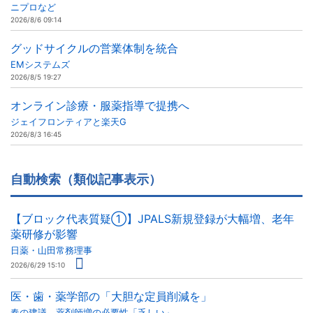
ニプロなど
2026/8/6 09:14
グッドサイクルの営業体制を統合
EMシステムズ
2026/8/5 19:27
オンライン診療・服薬指導で提携へ
ジェイフロンティアと楽天G
2026/8/3 16:45
自動検索（類似記事表示）
【ブロック代表質疑①】JPALS新規登録が大幅増、老年
薬研修が影響
日薬・山田常務理事
2026/6/29 15:10
医・歯・薬学部の「大胆な定員削減を」
春の建議、薬剤師増の必要性「乏しい」