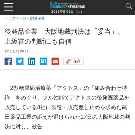
Jump
to
2026年8月8日（土）
navigation
トップページ
>
関連産業
後発品企業 大阪地裁判決は「妥当」、
上級審の判断にも自信
2012/9/28 09:28
保存
2型糖尿病治療薬「アクトス」の「組み合わせ特
許」をめぐり、フル効能でアクトスの後発医薬品を
販売している8社に製造・販売差し止めを求めた武
田薬品工業の訴えが退けられた27日の大阪地裁の判
決に対し、被告...