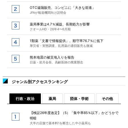
OTC遠隔販売、コンビニに「大きな前進」
JFAが報道機関向け説明会
薬局事業は4.7％減益、長期処方が影響
クオールHD・26年4〜6月期
1類薬「文書で情報提供」、順守率76.7％に低下
厚労省・実態調査、乱用薬の適切販売も微減
熊本地震の被災地入りを報告
日薬・岩月会長、高齢医師の廃業懸念
ジャンル別アクセスランキング
行政・政治
薬局
団体・学術
その他
【検証26年度改定】（5）「集中率85％以下」かどうかで
明暗
大半の店舗で基本料1を断念した中小薬局も