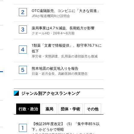
OTC遠隔販売、コンビニに「大きな前進」
JFAが報道機関向け説明会
薬局事業は4.7％減益、長期処方が影響
クオールHD・26年4〜6月期
1類薬「文書で情報提供」、順守率76.7％に
低下
厚労省・実態調査、乱用薬の適切販売も微減
熊本地震の被災地入りを報告
日薬・岩月会長、高齢医師の廃業懸念
ジャンル別アクセスランキング
行政・政治
薬局
団体・学術
その他
【検証26年度改定】（5）「集中率85％以
下」かどうかで明暗