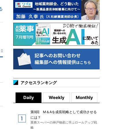
る
アクセスランキング
Daily
Weekly
Monthly
第9回 M＆Aを成長戦略として成功させる
には？
業務スーパーの神戸物産に学ぶロールアップ戦
略