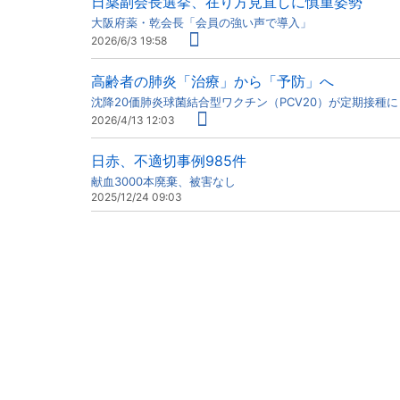
日薬副会長選挙、在り方見直しに慎重姿勢
大阪府薬・乾会長「会員の強い声で導入」
2026/6/3 19:58
高齢者の肺炎「治療」から「予防」へ
沈降20価肺炎球菌結合型ワクチン（PCV20）が定期接種に
2026/4/13 12:03
日赤、不適切事例985件
献血3000本廃棄、被害なし
2025/12/24 09:03