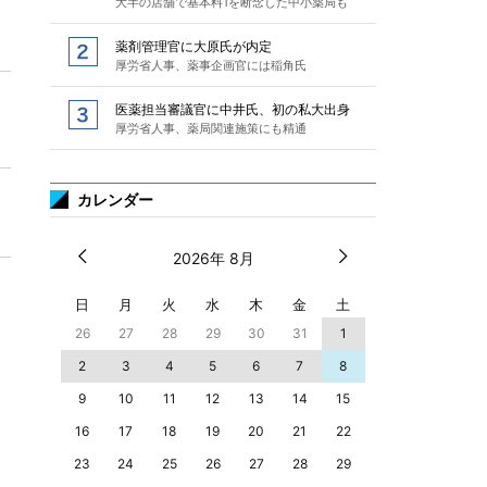
大半の店舗で基本料1を断念した中小薬局も
薬剤管理官に大原氏が内定
厚労省人事、薬事企画官には稲角氏
医薬担当審議官に中井氏、初の私大出身
厚労省人事、薬局関連施策にも精通
カレンダー
2026年 8月
日
月
火
水
木
金
土
26
27
28
29
30
31
1
2
3
4
5
6
7
8
9
10
11
12
13
14
15
16
17
18
19
20
21
22
23
24
25
26
27
28
29