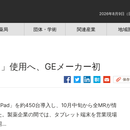
2026年8月9日（
薬局
団体・学術
関連産業
地域
d」使用へ、GEメーカー初
保存
ad」を約450台導入し、10月中旬から全MRが情
た。製薬企業の間では、タブレット端末を営業現場
..