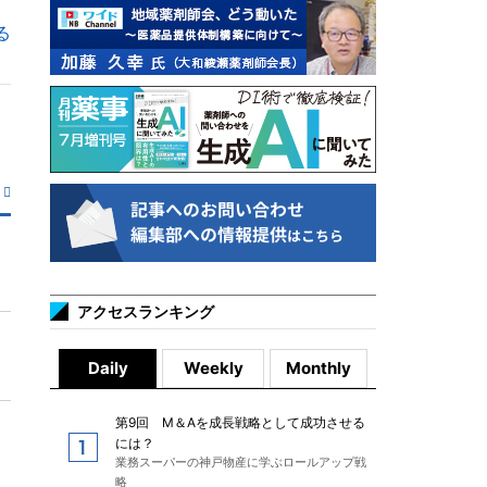
る
アクセスランキング
Daily
Weekly
Monthly
第9回 M＆Aを成長戦略として成功させる
には？
業務スーパーの神戸物産に学ぶロールアップ戦
略