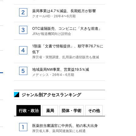
薬局事業は4.7％減益、長期処方が影響
クオールHD・26年4〜6月期
OTC遠隔販売、コンビニに「大きな前進」
JFAが報道機関向け説明会
1類薬「文書で情報提供」、順守率76.7％に
低下
厚労省・実態調査、乱用薬の適切販売も微減
地域薬局NW事業、営業益19.5％減
メディシス・26年4～6月期
ジャンル別アクセスランキング
行政・政治
薬局
団体・学術
その他
医薬担当審議官に中井氏、初の私大出身
厚労省人事、薬局関連施策にも精通