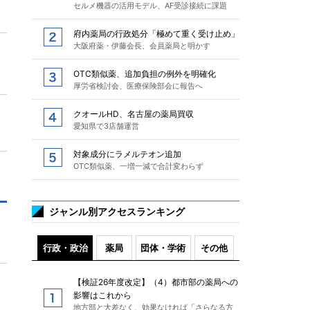
セルメ機器の活用モデル、AF受診接続に課題
府内薬局の行政処分「極めて重く受け止め」
大阪府薬・伊藤会長、会員薬局と明かす
OTC類似薬、追加負担の例外を明確化
厚労省検討会、医療保険部会に報告へ
クオールHD、名古屋の薬局買収
愛知県で3店舗運営
対象成分にラメルテオン追加
OTC類似薬、一増一減で合計変わらず
ジャンル別アクセスランキング
行政・政治
薬局
団体・学術
その他
【検証26年度改定】（4）都市部の薬局への
影響はこれから
地方部と大差なく、効果なければ「さらなる方