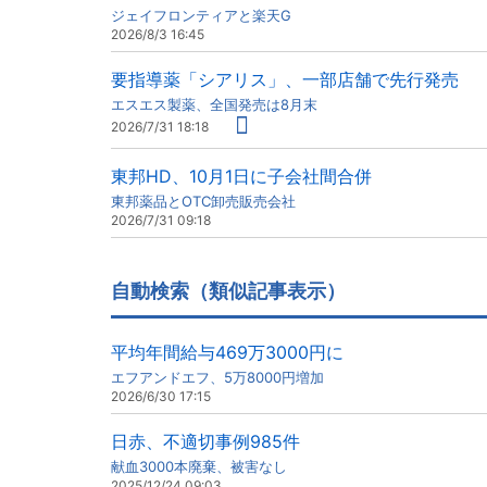
ジェイフロンティアと楽天G
2026/8/3 16:45
要指導薬「シアリス」、一部店舗で先行発売
エスエス製薬、全国発売は8月末
2026/7/31 18:18
東邦HD、10月1日に子会社間合併
東邦薬品とOTC卸売販売会社
2026/7/31 09:18
自動検索（類似記事表示）
平均年間給与469万3000円に
エフアンドエフ、5万8000円増加
2026/6/30 17:15
日赤、不適切事例985件
献血3000本廃棄、被害なし
2025/12/24 09:03