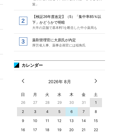
策」
【検証26年度改定】（5）「集中率85％以
下」かどうかで明暗
大半の店舗で基本料1を断念した中小薬局も
薬剤管理官に大原氏が内定
厚労省人事、薬事企画官には稲角氏
カレンダー
2026年 8月
日
月
火
水
木
金
土
26
27
28
29
30
31
1
2
3
4
5
6
7
8
9
10
11
12
13
14
15
16
17
18
19
20
21
22