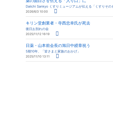
薬の面白さを伝える「入り口」に
Daiichi Sankyo くすりミュージアムが伝える「くすりそ
2026/6/3 10:00
キリン堂創業者・寺西忠幸氏が死去
後日お別れの会
2025/11/12 16:19
日薬・山本前会長の旭日中綬章祝う
5期10年、「皆さまと家族のおかげ」
2025/11/10 13:11