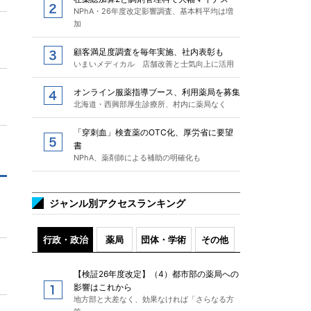
NPhA・26年度改定影響調査、基本料平均は増
加
顧客満足度調査を毎年実施、社内表彰も
いまいメディカル 店舗改善と士気向上に活用
オンライン服薬指導ブース、利用薬局を募集
北海道・西興部厚生診療所、村内に薬局なく
「穿刺血」検査薬のOTC化、厚労省に要望
書
NPhA、薬剤師による補助の明確化も
ジャンル別アクセスランキング
行政・政治
薬局
団体・学術
その他
【検証26年度改定】（4）都市部の薬局への
影響はこれから
地方部と大差なく、効果なければ「さらなる方