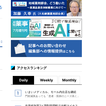
る
アクセスランキング
Daily
Weekly
Monthly
いまいメディカル、モール内出店を継続
門前減算あっても「患者・医師のニーズ高く」
在薬総加算2と調剤管理料で大幅マイナス