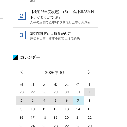
策」
【検証26年度改定】（5）「集中率85％以
下」かどうかで明暗
大半の店舗で基本料1を断念した中小薬局も
薬剤管理官に大原氏が内定
厚労省人事、薬事企画官には稲角氏
カレンダー
2026年 8月
日
月
火
水
木
金
土
26
27
28
29
30
31
1
2
3
4
5
6
7
8
9
10
11
12
13
14
15
16
17
18
19
20
21
22
23
24
25
26
27
28
29