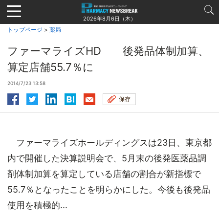
Jump
to
2026年8月6日（木）
navigation
トップページ
>
薬局
ファーマライズHD 後発品体制加算、
算定店舗55.7％に
2014/7/23 13:58
保存
ファーマライズホールディングスは23日、東京都
内で開催した決算説明会で、5月末の後発医薬品調
剤体制加算を算定している店舗の割合が新指標で
55.7％となったことを明らかにした。今後も後発品
使用を積極的...