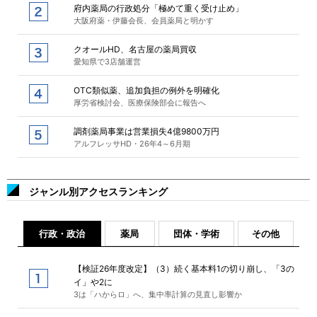
府内薬局の行政処分「極めて重く受け止め」
大阪府薬・伊藤会長、会員薬局と明かす
クオールHD、名古屋の薬局買収
愛知県で3店舗運営
OTC類似薬、追加負担の例外を明確化
厚労省検討会、医療保険部会に報告へ
調剤薬局事業は営業損失4億9800万円
アルフレッサHD・26年4～6月期
ジャンル別アクセスランキング
行政・政治
薬局
団体・学術
その他
【検証26年度改定】（3）続く基本料1の切り崩し、「3の
イ」や2に
3は「ハからロ」へ、集中率計算の見直し影響か