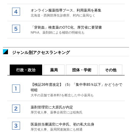
オンライン服薬指導ブース、利用薬局を募集
北海道・西興部厚生診療所、村内に薬局なく
「穿刺血」検査薬のOTC化、厚労省に要望書
NPhA、薬剤師による補助の明確化も
ジャンル別アクセスランキング
行政・政治
薬局
団体・学術
その他
【検証26年度改定】（5）「集中率85％以下」かどうかで
明暗
大半の店舗で基本料1を断念した中小薬局も
薬剤管理官に大原氏が内定
厚労省人事、薬事企画官には稲角氏
医薬担当審議官に中井氏、初の私大出身
厚労省人事、薬局関連施策にも精通