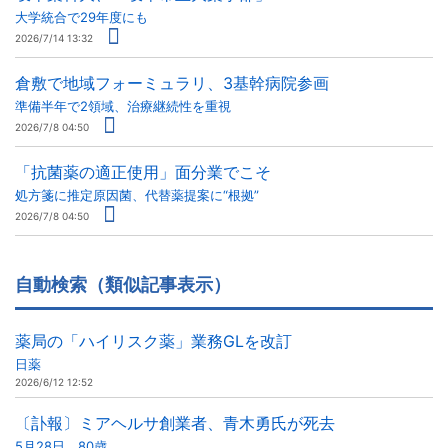
大学統合で29年度にも
2026/7/14 13:32
倉敷で地域フォーミュラリ、3基幹病院参画
準備半年で2領域、治療継続性を重視
2026/7/8 04:50
「抗菌薬の適正使用」面分業でこそ
処方箋に推定原因菌、代替薬提案に“根拠”
2026/7/8 04:50
自動検索（類似記事表示）
薬局の「ハイリスク薬」業務GLを改訂
日薬
2026/6/12 12:52
〔訃報〕ミアヘルサ創業者、青木勇氏が死去
5月28日、80歳