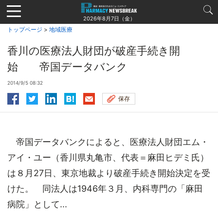
Jump
to
2026年8月7日（金）
navigation
トップページ
>
地域医療
香川の医療法人財団が破産手続き開
始 帝国データバンク
2014/9/5 08:32
保存
帝国データバンクによると、医療法人財団エム・
アイ・ユー（香川県丸亀市、代表＝麻田ヒデミ氏）
は８月27日、東京地裁より破産手続き開始決定を受
けた。 同法人は1946年３月、内科専門の「麻田
病院」として...