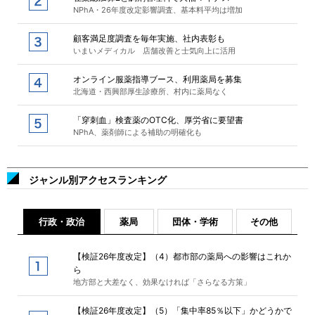
NPhA・26年度改定影響調査、基本料平均は増加
顧客満足度調査を毎年実施、社内表彰も
いまいメディカル 店舗改善と士気向上に活用
オンライン服薬指導ブース、利用薬局を募集
北海道・西興部厚生診療所、村内に薬局なく
「穿刺血」検査薬のOTC化、厚労省に要望書
NPhA、薬剤師による補助の明確化も
ジャンル別アクセスランキング
行政・政治
薬局
団体・学術
その他
【検証26年度改定】（4）都市部の薬局への影響はこれか
ら
地方部と大差なく、効果なければ「さらなる方策」
【検証26年度改定】（5）「集中率85％以下」かどうかで