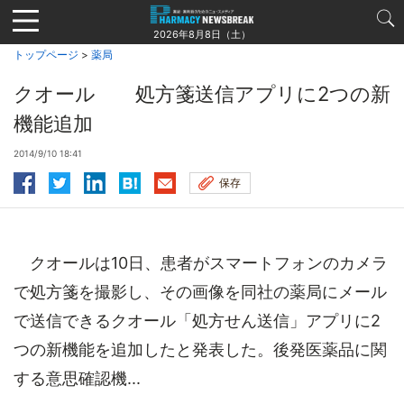
Jump
to
2026年8月8日（土）
navigation
トップページ
>
薬局
クオール 処方箋送信アプリに2つの新
機能追加
2014/9/10 18:41
保存
クオールは10日、患者がスマートフォンのカメラ
で処方箋を撮影し、その画像を同社の薬局にメール
で送信できるクオール「処方せん送信」アプリに2
つの新機能を追加したと発表した。後発医薬品に関
する意思確認機...