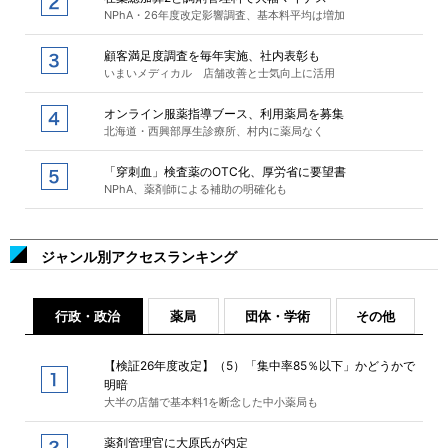
NPhA・26年度改定影響調査、基本料平均は増加
顧客満足度調査を毎年実施、社内表彰も
いまいメディカル 店舗改善と士気向上に活用
オンライン服薬指導ブース、利用薬局を募集
北海道・西興部厚生診療所、村内に薬局なく
「穿刺血」検査薬のOTC化、厚労省に要望書
NPhA、薬剤師による補助の明確化も
ジャンル別アクセスランキング
行政・政治
薬局
団体・学術
その他
【検証26年度改定】（5）「集中率85％以下」かどうかで
明暗
大半の店舗で基本料1を断念した中小薬局も
薬剤管理官に大原氏が内定