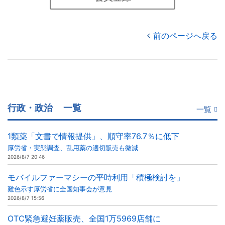
前のページへ戻る
行政・政治
一覧
一覧
1類薬「文書で情報提供」、順守率76.7％に低下
厚労省・実態調査、乱用薬の適切販売も微減
2026/8/7 20:46
モバイルファーマシーの平時利用「積極検討を」
難色示す厚労省に全国知事会が意見
2026/8/7 15:56
OTC緊急避妊薬販売、全国1万5969店舗に