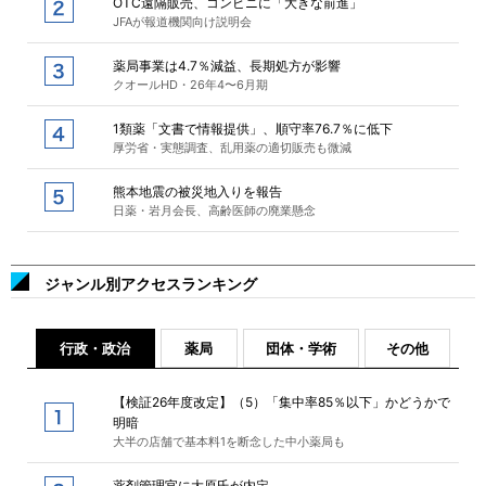
OTC遠隔販売、コンビニに「大きな前進」
JFAが報道機関向け説明会
薬局事業は4.7％減益、長期処方が影響
クオールHD・26年4〜6月期
1類薬「文書で情報提供」、順守率76.7％に低下
厚労省・実態調査、乱用薬の適切販売も微減
熊本地震の被災地入りを報告
日薬・岩月会長、高齢医師の廃業懸念
ジャンル別アクセスランキング
行政・政治
薬局
団体・学術
その他
【検証26年度改定】（5）「集中率85％以下」かどうかで
明暗
大半の店舗で基本料1を断念した中小薬局も
薬剤管理官に大原氏が内定