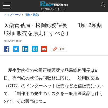
Jump
to
2026年8月8日（土）
navigation
トップページ
>
行政・政治
医薬食品局・松岡総務課長 1類･2類薬
｢対面販売を原則にすべき｣
2012/10/9 19:35
保存
厚生労働省の松岡正樹医薬食品局総務課長は9
日、専門紙の就任共同取材に応じ、一般用医薬品
（OTC）のインターネット販売など通信販売につい
て、「副作用の発生のリスクを一般用医薬品も伴う
ので、その販売につ...