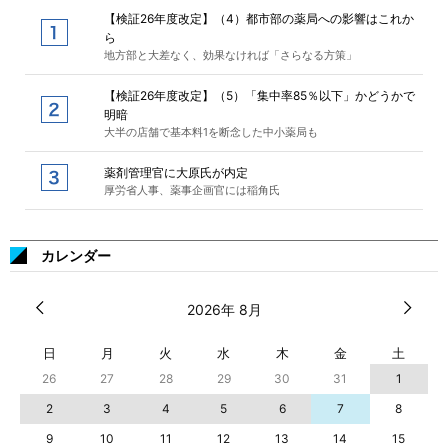
【検証26年度改定】（4）都市部の薬局への影響はこれか
ら
地方部と大差なく、効果なければ「さらなる方策」
【検証26年度改定】（5）「集中率85％以下」かどうかで
明暗
大半の店舗で基本料1を断念した中小薬局も
薬剤管理官に大原氏が内定
厚労省人事、薬事企画官には稲角氏
カレンダー
2026年 8月
日
月
火
水
木
金
土
26
27
28
29
30
31
1
2
3
4
5
6
7
8
9
10
11
12
13
14
15