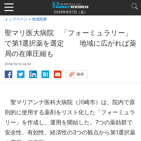
Jump
to
2026年8月7日（金）
navigation
トップページ
>
地域医療
聖マリ医大病院 「フォーミュラリー」
で第1選択薬を選定 地域に広がれば薬
局の在庫圧縮も
2014/10/10 04:30
保存
聖マリアンナ医科大病院（川崎市）は、院内で原
則的に使用する薬剤をリスト化した「フォーミュラ
リー」を作成し、運用を開始した。7つの薬効群で
安全性、有効性、経済性の3つの観点から第1選択薬