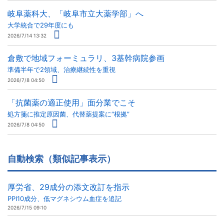
岐阜薬科大、「岐阜市立大薬学部」へ
大学統合で29年度にも
2026/7/14 13:32
倉敷で地域フォーミュラリ、3基幹病院参画
準備半年で2領域、治療継続性を重視
2026/7/8 04:50
「抗菌薬の適正使用」面分業でこそ
処方箋に推定原因菌、代替薬提案に“根拠”
2026/7/8 04:50
自動検索（類似記事表示）
厚労省、29成分の添文改訂を指示
PPI10成分、低マグネシウム血症を追記
2026/7/15 09:10