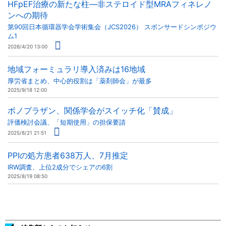
HFpEF治療の新たな柱―非ステロイド型MRAフィネレノ
ンへの期待
第90回日本循環器学会学術集会（JCS2026） スポンサードシンポジウ
ム1
2026/4/20 13:00
地域フォーミュラリ導入済みは16地域
厚労省まとめ、中心的役割は「薬剤師会」が最多
2025/9/18 12:00
ボノプラザン、関係学会がスイッチ化「賛成」
評価検討会議、「短期使用」の担保要請
2025/8/21 21:51
PPIの処方患者638万人、7月推定
IRW調査、上位2成分でシェアの6割
2025/8/19 08:50