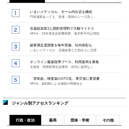
いまいメディカル、モール内出店を継続
門前減算あっても「患者・医師のニーズ高く」
在薬総加算2と調剤管理料で大幅マイナス
NPhA・26年度改定影響調査、基本料平均は増加
顧客満足度調査を毎年実施、社内表彰も
いまいメディカル 店舗改善と士気向上に活用
オンライン服薬指導ブース、利用薬局を募集
北海道・西興部厚生診療所、村内に薬局なく
「穿刺血」検査薬のOTC化、厚労省に要望書
NPhA、薬剤師による補助の明確化も
ジャンル別アクセスランキング
行政・政治
薬局
団体・学術
その他