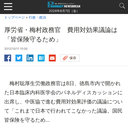
Jump
to
2026年8月7日（金）
navigation
トップページ
>
行政・政治
厚労省・梅村政務官 費用対効果議論は
「皆保険守るため」
2012/10/11 10:00
保存
梅村聡厚生労働政務官は8日、徳島市内で開かれ
た日本臨床内科医学会のパネルディスカッションに
出席し、中医協で進む費用対効果評価の議論につい
て「これまで日本で行われてこなかった議論。国民
皆保険を守るため...