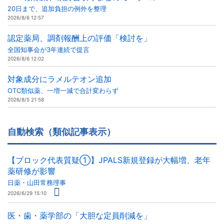
20日まで、追加負担の例外を整理
2026/8/6 12:57
認定薬局、調剤報酬上の評価「検討を」
全国知事会が3年連続で提言
2026/8/6 12:02
対象成分にラメルテオン追加
OTC類似薬、一増一減で合計変わらず
2026/8/5 21:58
自動検索（類似記事表示）
【ブロック代表質疑①】JPALS新規登録が大幅増、老年
薬研修が影響
日薬・山田常務理事
2026/6/29 15:10
医・歯・薬学部の「大胆な定員削減を」