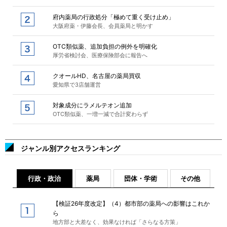
府内薬局の行政処分「極めて重く受け止め」
大阪府薬・伊藤会長、会員薬局と明かす
OTC類似薬、追加負担の例外を明確化
厚労省検討会、医療保険部会に報告へ
クオールHD、名古屋の薬局買収
愛知県で3店舗運営
対象成分にラメルテオン追加
OTC類似薬、一増一減で合計変わらず
ジャンル別アクセスランキング
行政・政治
薬局
団体・学術
その他
【検証26年度改定】（4）都市部の薬局への影響はこれか
ら
地方部と大差なく、効果なければ「さらなる方策」