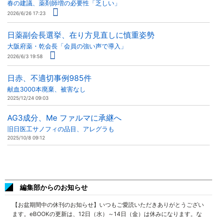
春の建議、薬剤師増の必要性「乏しい」
2026/6/26 17:23
日薬副会長選挙、在り方見直しに慎重姿勢
大阪府薬・乾会長「会員の強い声で導入」
2026/6/3 19:58
日赤、不適切事例985件
献血3000本廃棄、被害なし
2025/12/24 09:03
AG3成分、Me ファルマに承継へ
旧日医工サノフィの品目、アレグラも
2025/10/8 09:12
編集部からのお知らせ
【お盆期間中の休刊のお知らせ】いつもご愛読いただきありがとうござい
ます。eBOOKの更新は、12日（水）～14日（金）は休みになります。な