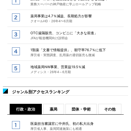
業務スーパーの神戸物産に学ぶロールアップ戦略
薬局事業は4.7％減益、長期処方が影響
クオールHD・26年4〜6月期
OTC遠隔販売、コンビニに「大きな前進」
JFAが報道機関向け説明会
1類薬「文書で情報提供」、順守率76.7％に低下
厚労省・実態調査、乱用薬の適切販売も微減
地域薬局NW事業、営業益19.5％減
メディシス・26年4～6月期
ジャンル別アクセスランキング
行政・政治
薬局
団体・学術
その他
医薬担当審議官に中井氏、初の私大出身
厚労省人事、薬局関連施策にも精通