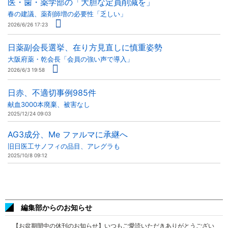
医・歯・薬学部の「大胆な定員削減を」
春の建議、薬剤師増の必要性「乏しい」
2026/6/26 17:23
日薬副会長選挙、在り方見直しに慎重姿勢
大阪府薬・乾会長「会員の強い声で導入」
2026/6/3 19:58
日赤、不適切事例985件
献血3000本廃棄、被害なし
2025/12/24 09:03
AG3成分、Me ファルマに承継へ
旧日医工サノフィの品目、アレグラも
2025/10/8 09:12
編集部からのお知らせ
【お盆期間中の休刊のお知らせ】いつもご愛読いただきありがとうござい