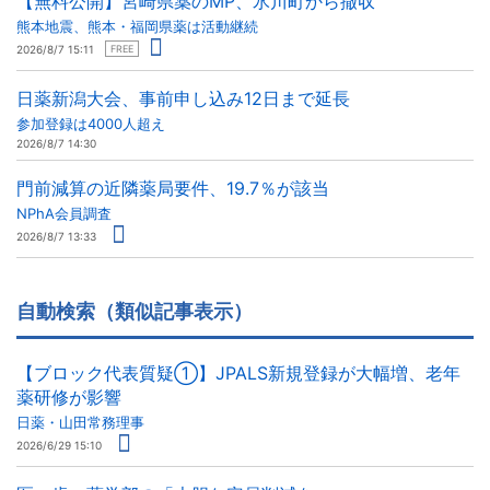
【無料公開】宮崎県薬のMP、氷川町から撤収
熊本地震、熊本・福岡県薬は活動継続
2026/8/7 15:11
FREE
日薬新潟大会、事前申し込み12日まで延長
参加登録は4000人超え
2026/8/7 14:30
門前減算の近隣薬局要件、19.7％が該当
NPhA会員調査
2026/8/7 13:33
自動検索（類似記事表示）
【ブロック代表質疑①】JPALS新規登録が大幅増、老年
薬研修が影響
日薬・山田常務理事
2026/6/29 15:10