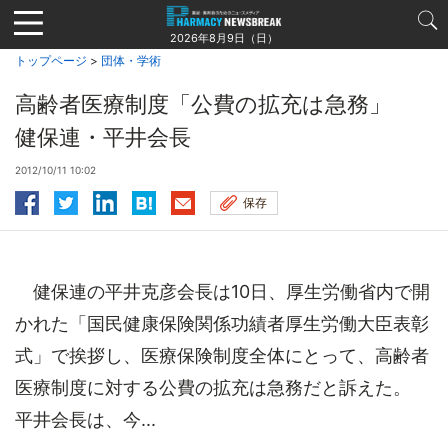
Jump
to
2026年8月9日（日）
navigation
トップページ
>
団体・学術
高齢者医療制度「公費の拡充は急務」
健保連・平井会長
2012/10/11 10:02
保存
健保連の平井克彦会長は10日、厚生労働省内で開
かれた「国民健康保険関係功績者厚生労働大臣表彰
式」で挨拶し、医療保険制度全体にとって、高齢者
医療制度に対する公費の拡充は急務だと訴えた。
平井会長は、今...