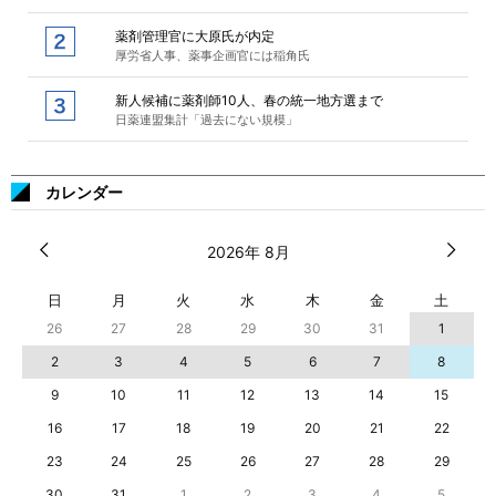
薬剤管理官に大原氏が内定
厚労省人事、薬事企画官には稲角氏
新人候補に薬剤師10人、春の統一地方選まで
日薬連盟集計「過去にない規模」
カレンダー
2026年 8月
日
月
火
水
木
金
土
26
27
28
29
30
31
1
2
3
4
5
6
7
8
9
10
11
12
13
14
15
16
17
18
19
20
21
22
23
24
25
26
27
28
29
30
31
1
2
3
4
5