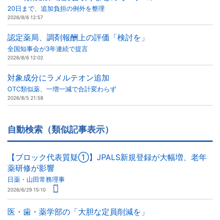
20日まで、追加負担の例外を整理
2026/8/6 12:57
認定薬局、調剤報酬上の評価「検討を」
全国知事会が3年連続で提言
2026/8/6 12:02
対象成分にラメルテオン追加
OTC類似薬、一増一減で合計変わらず
2026/8/5 21:58
自動検索（類似記事表示）
【ブロック代表質疑①】JPALS新規登録が大幅増、老年
薬研修が影響
日薬・山田常務理事
2026/6/29 15:10
医・歯・薬学部の「大胆な定員削減を」