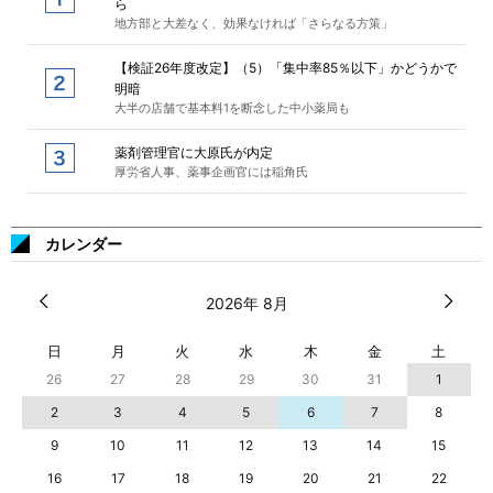
ら
地方部と大差なく、効果なければ「さらなる方策」
【検証26年度改定】（5）「集中率85％以下」かどうかで
明暗
大半の店舗で基本料1を断念した中小薬局も
薬剤管理官に大原氏が内定
厚労省人事、薬事企画官には稲角氏
カレンダー
2026年 8月
日
月
火
水
木
金
土
26
27
28
29
30
31
1
2
3
4
5
6
7
8
9
10
11
12
13
14
15
16
17
18
19
20
21
22