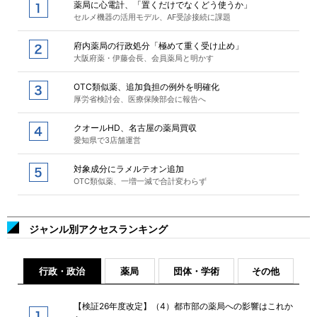
薬局に心電計、「置くだけでなくどう使うか」
セルメ機器の活用モデル、AF受診接続に課題
府内薬局の行政処分「極めて重く受け止め」
大阪府薬・伊藤会長、会員薬局と明かす
OTC類似薬、追加負担の例外を明確化
厚労省検討会、医療保険部会に報告へ
クオールHD、名古屋の薬局買収
愛知県で3店舗運営
対象成分にラメルテオン追加
OTC類似薬、一増一減で合計変わらず
ジャンル別アクセスランキング
行政・政治
薬局
団体・学術
その他
【検証26年度改定】（4）都市部の薬局への影響はこれか