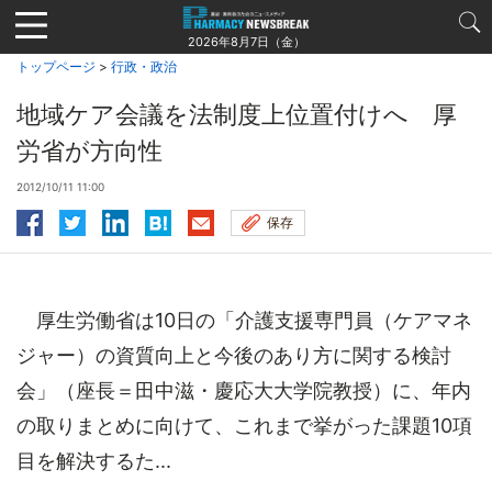
Jump
to
2026年8月7日（金）
navigation
トップページ
>
行政・政治
地域ケア会議を法制度上位置付けへ 厚
労省が方向性
2012/10/11 11:00
保存
厚生労働省は10日の「介護支援専門員（ケアマネ
ジャー）の資質向上と今後のあり方に関する検討
会」（座長＝田中滋・慶応大大学院教授）に、年内
の取りまとめに向けて、これまで挙がった課題10項
目を解決するた...