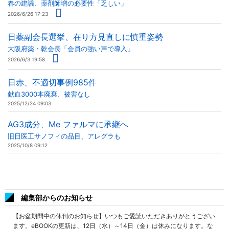
春の建議、薬剤師増の必要性「乏しい」
2026/6/26 17:23
日薬副会長選挙、在り方見直しに慎重姿勢
大阪府薬・乾会長「会員の強い声で導入」
2026/6/3 19:58
日赤、不適切事例985件
献血3000本廃棄、被害なし
2025/12/24 09:03
AG3成分、Me ファルマに承継へ
旧日医工サノフィの品目、アレグラも
2025/10/8 09:12
編集部からのお知らせ
【お盆期間中の休刊のお知らせ】いつもご愛読いただきありがとうござい
ます。eBOOKの更新は、12日（水）～14日（金）は休みになります。な