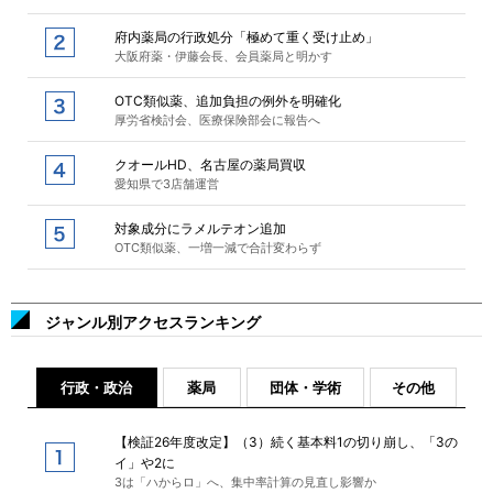
府内薬局の行政処分「極めて重く受け止め」
大阪府薬・伊藤会長、会員薬局と明かす
OTC類似薬、追加負担の例外を明確化
厚労省検討会、医療保険部会に報告へ
クオールHD、名古屋の薬局買収
愛知県で3店舗運営
対象成分にラメルテオン追加
OTC類似薬、一増一減で合計変わらず
ジャンル別アクセスランキング
行政・政治
薬局
団体・学術
その他
【検証26年度改定】（3）続く基本料1の切り崩し、「3の
イ」や2に
3は「ハからロ」へ、集中率計算の見直し影響か