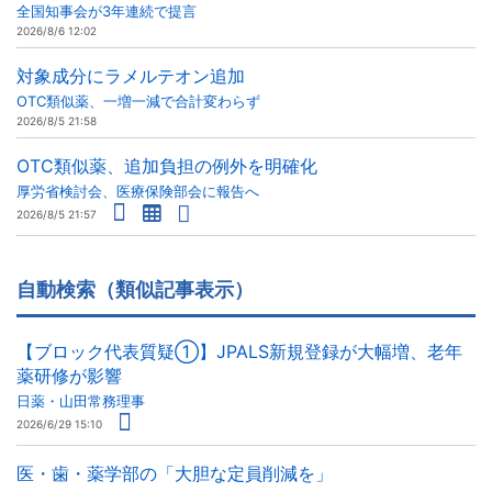
全国知事会が3年連続で提言
2026/8/6 12:02
対象成分にラメルテオン追加
OTC類似薬、一増一減で合計変わらず
2026/8/5 21:58
OTC類似薬、追加負担の例外を明確化
厚労省検討会、医療保険部会に報告へ
2026/8/5 21:57
自動検索（類似記事表示）
【ブロック代表質疑①】JPALS新規登録が大幅増、老年
薬研修が影響
日薬・山田常務理事
2026/6/29 15:10
医・歯・薬学部の「大胆な定員削減を」