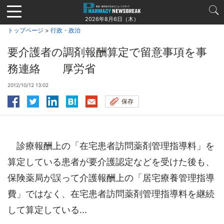
Jump
to
2026年8月6日（木）
navigation
トップページ
>
行政・政治
要介護者の調剤報酬算定で留意事項を事
務連絡 厚労省
2012/10/12 13:02
保存
診療報酬上の「在宅患者訪問薬剤管理指導料」を
算定している患者が要介護認定などを受けた後も、
保険薬局が誤って介護報酬上の「居宅療養管理指導
費」ではなく、在宅患者訪問薬剤管理指導料を継続
して算定している...