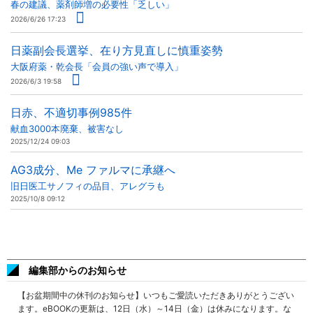
春の建議、薬剤師増の必要性「乏しい」
2026/6/26 17:23
日薬副会長選挙、在り方見直しに慎重姿勢
大阪府薬・乾会長「会員の強い声で導入」
2026/6/3 19:58
日赤、不適切事例985件
献血3000本廃棄、被害なし
2025/12/24 09:03
AG3成分、Me ファルマに承継へ
旧日医工サノフィの品目、アレグラも
2025/10/8 09:12
編集部からのお知らせ
【お盆期間中の休刊のお知らせ】いつもご愛読いただきありがとうござい
ます。eBOOKの更新は、12日（水）～14日（金）は休みになります。な