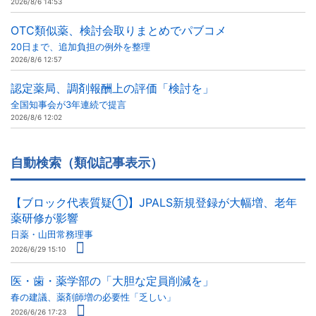
2026/8/6 14:53
OTC類似薬、検討会取りまとめでパブコメ
20日まで、追加負担の例外を整理
2026/8/6 12:57
認定薬局、調剤報酬上の評価「検討を」
全国知事会が3年連続で提言
2026/8/6 12:02
自動検索（類似記事表示）
【ブロック代表質疑①】JPALS新規登録が大幅増、老年
薬研修が影響
日薬・山田常務理事
2026/6/29 15:10
医・歯・薬学部の「大胆な定員削減を」
春の建議、薬剤師増の必要性「乏しい」
2026/6/26 17:23