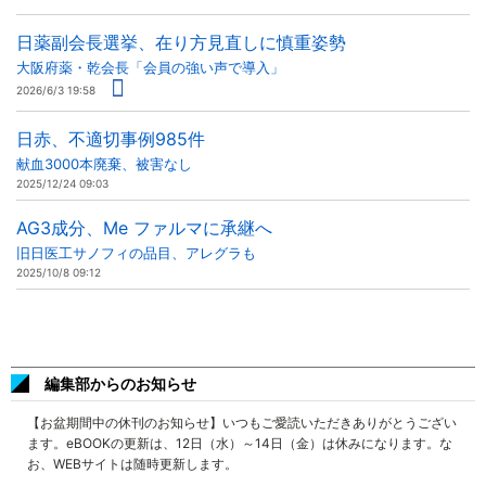
日薬副会長選挙、在り方見直しに慎重姿勢
大阪府薬・乾会長「会員の強い声で導入」
2026/6/3 19:58
日赤、不適切事例985件
献血3000本廃棄、被害なし
2025/12/24 09:03
AG3成分、Me ファルマに承継へ
旧日医工サノフィの品目、アレグラも
2025/10/8 09:12
編集部からのお知らせ
【お盆期間中の休刊のお知らせ】いつもご愛読いただきありがとうござい
ます。eBOOKの更新は、12日（水）～14日（金）は休みになります。な
お、WEBサイトは随時更新します。