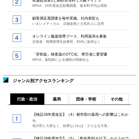
在薬総加算2と調剤管理料で大幅マイナス
NPhA・26年度改定影響調査、基本料平均は増加
顧客満足度調査を毎年実施、社内表彰も
いまいメディカル 店舗改善と士気向上に活用
オンライン服薬指導ブース、利用薬局を募集
北海道・西興部厚生診療所、村内に薬局なく
「穿刺血」検査薬のOTC化、厚労省に要望書
NPhA、薬剤師による補助の明確化も
ジャンル別アクセスランキング
行政・政治
薬局
団体・学術
その他
【検証26年度改定】（4）都市部の薬局への影響はこれか
ら
地方部と大差なく、効果なければ「さらなる方策」
【検証26年度改定】（5）「集中率85％以下」かどうかで