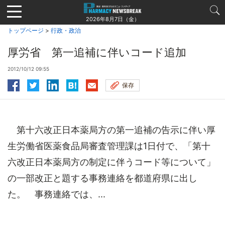
Jump
to
2026年8月7日（金）
navigation
トップページ
>
行政・政治
厚労省 第一追補に伴いコード追加
2012/10/12 09:55
保存
第十六改正日本薬局方の第一追補の告示に伴い厚
生労働省医薬食品局審査管理課は1日付で、「第十
六改正日本薬局方の制定に伴うコード等について」
の一部改正と題する事務連絡を都道府県に出し
た。 事務連絡では、...