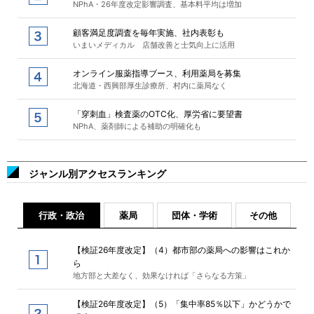
NPhA・26年度改定影響調査、基本料平均は増加
顧客満足度調査を毎年実施、社内表彰も
いまいメディカル 店舗改善と士気向上に活用
オンライン服薬指導ブース、利用薬局を募集
北海道・西興部厚生診療所、村内に薬局なく
「穿刺血」検査薬のOTC化、厚労省に要望書
NPhA、薬剤師による補助の明確化も
ジャンル別アクセスランキング
行政・政治
薬局
団体・学術
その他
【検証26年度改定】（4）都市部の薬局への影響はこれか
ら
地方部と大差なく、効果なければ「さらなる方策」
【検証26年度改定】（5）「集中率85％以下」かどうかで