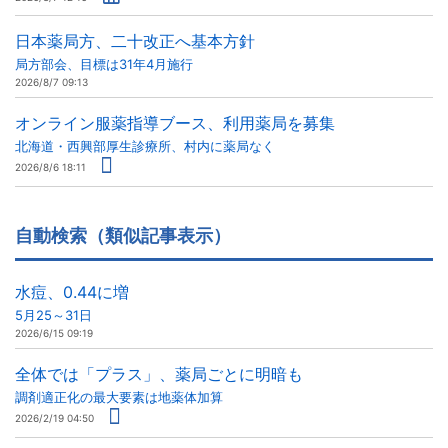
日本薬局方、二十改正へ基本方針
局方部会、目標は31年4月施行
2026/8/7 09:13
オンライン服薬指導ブース、利用薬局を募集
北海道・西興部厚生診療所、村内に薬局なく
2026/8/6 18:11
自動検索（類似記事表示）
水痘、0.44に増
5月25～31日
2026/6/15 09:19
全体では「プラス」、薬局ごとに明暗も
調剤適正化の最大要素は地薬体加算
2026/2/19 04:50