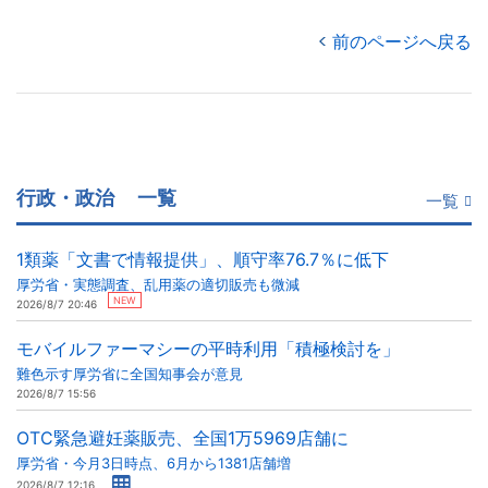
前のページへ戻る
行政・政治
一覧
一覧
1類薬「文書で情報提供」、順守率76.7％に低下
厚労省・実態調査、乱用薬の適切販売も微減
NEW
2026/8/7 20:46
モバイルファーマシーの平時利用「積極検討を」
難色示す厚労省に全国知事会が意見
2026/8/7 15:56
OTC緊急避妊薬販売、全国1万5969店舗に
厚労省・今月3日時点、6月から1381店舗増
2026/8/7 12:16