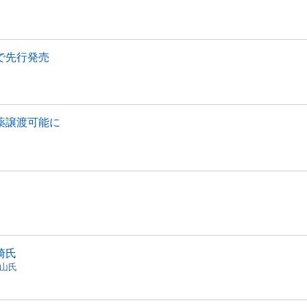
で先行発売
薬譲渡可能に
崎氏
山氏