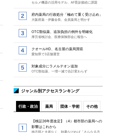
セルメ機器の活用モデル、AF受診接続に課題
府内薬局の行政処分「極めて重く受け止め」
大阪府薬・伊藤会長、会員薬局と明かす
OTC類似薬、追加負担の例外を明確化
厚労省検討会、医療保険部会に報告へ
クオールHD、名古屋の薬局買収
愛知県で3店舗運営
対象成分にラメルテオン追加
OTC類似薬、一増一減で合計変わらず
ジャンル別アクセスランキング
行政・政治
薬局
団体・学術
その他
【検証26年度改定】（4）都市部の薬局への
影響はこれから
地方部と大差なく、効果なければ「さらなる方