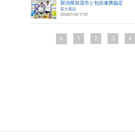
新潟県加茂市と包括連携協定
富士薬品
2026/7/30 17:21
ペ
ー
1
2
3
4
前
ジ