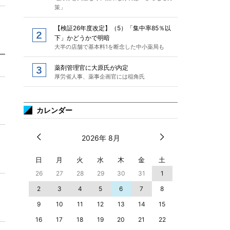
策」
【検証26年度改定】（5）「集中率85％以
下」かどうかで明暗
大半の店舗で基本料1を断念した中小薬局も
薬剤管理官に大原氏が内定
厚労省人事、薬事企画官には稲角氏
カレンダー
2026年 8月
日
月
火
水
木
金
土
26
27
28
29
30
31
1
2
3
4
5
6
7
8
9
10
11
12
13
14
15
16
17
18
19
20
21
22