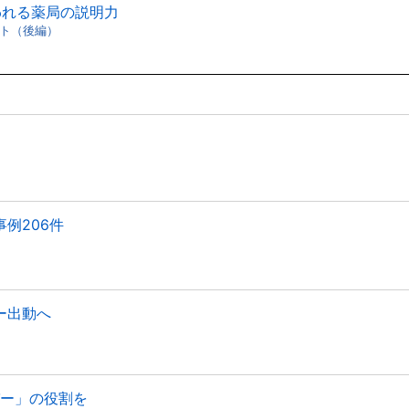
われる薬局の説明力
ト（後編）
例206件
ー出動へ
パー」の役割を