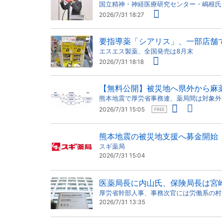
国立精神・神経医療研究センター・嶋根氏
2026/7/31 18:27
要指導薬「シアリス」、一部店舗
エスエス製薬、全国発売は8月末
2026/7/31 18:18
【無料公開】被災地へ県外から麻
熊本地震で厚労省事務連、薬局間は対象外
2026/7/31 15:05
FREE
熊本地震の被災地支援へ募金開始
スギ薬局
2026/7/31 15:04
医薬局長に内山氏、保険局長は宮
厚労省幹部人事、事務次官には労働系の村
2026/7/31 13:35