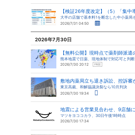
【検証26年度改定】（5）「集中
大半の店舗で基本料1を断念した中小薬局
2026/7/31 04:50
2026年7月30日
【無料公開】現時点で薬剤師派遣
熊本地震で日薬、現地体制で対応可と判断
2026/7/30 20:12
FREE
敷地内薬局立ち退き訴訟、控訴審
東京高裁、和解協議決裂なら10月判決
2026/7/30 19:34
地震による営業見合わせ、9店舗
マツキヨココカラ、30日午後1時時点
2026/7/30 17:34