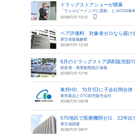
ドラッグストアショーが開幕
「ウェルビーイングに貢献」とJACDS塚
2026/7/31 13:12
ベア評価料、対象者ゼロなら届け
厚労省疑義解釈
2026/7/31 12:30
6月のドラッグストア調剤販売額11
経産省・商業動態統計速報
2026/7/31 12:16
東邦HD、10月1日に子会社間合併
東邦薬品とOTC卸売販売会社
2026/7/31 09:18
575地区で医療機関ゼロ、22年比1
厚労省調査
2026/7/31 09:11