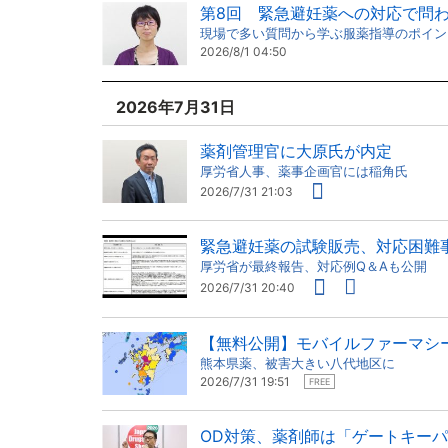
第8回 緊急避妊薬への対応で問
現場で多い質問から学ぶ服薬指導のポイン
2026/8/1 04:50
2026年7月31日
薬剤管理官に大原氏が内定
厚労省人事、薬事企画官には稲角氏
2026/7/31 21:03
緊急避妊薬の試験販売、対応困難事
厚労省が最終報告、対応例Q＆Aも公開
2026/7/31 20:40
【無料公開】モバイルファーマシ
熊本県薬、被害大きい八代地区に
2026/7/31 19:51
FREE
OD対策、薬剤師は「ゲートキー