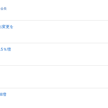
本会長
出変更を
.5％増
8増