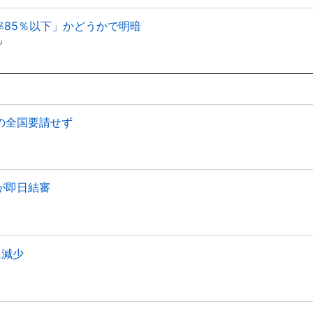
率85％以下」かどうかで明暗
も
の全国要請せず
が即日結審
に減少