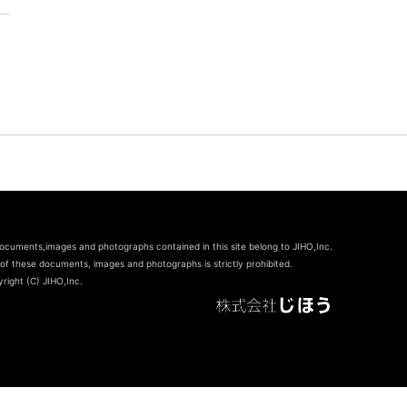
documents,images and photographs contained in this site belong to JIHO,Inc.
of these documents, images and photographs is strictly prohibited.
right (C) JIHO,Inc.