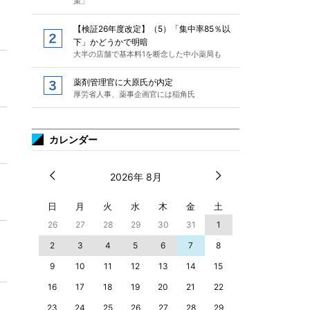
策」
【検証26年度改定】（5）「集中率85％以
下」かどうかで明暗
大半の店舗で基本料1を断念した中小薬局も
薬剤管理官に大原氏が内定
厚労省人事、薬事企画官には稲角氏
カレンダー
2026年 8月
日
月
火
水
木
金
土
26
27
28
29
30
31
1
2
3
4
5
6
7
8
9
10
11
12
13
14
15
16
17
18
19
20
21
22
23
24
25
26
27
28
29