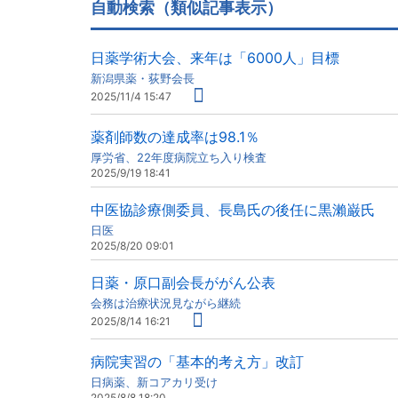
自動検索（類似記事表示）
日薬学術大会、来年は「6000人」目標
新潟県薬・荻野会長
2025/11/4 15:47
薬剤師数の達成率は98.1％
厚労省、22年度病院立ち入り検査
2025/9/19 18:41
中医協診療側委員、長島氏の後任に黒瀨巌氏
日医
2025/8/20 09:01
日薬・原口副会長ががん公表
会務は治療状況見ながら継続
2025/8/14 16:21
病院実習の「基本的考え方」改訂
日病薬、新コアカリ受け
2025/8/8 18:20