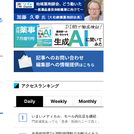
る
アクセスランキング
Daily
Weekly
Monthly
いまいメディカル、モール内出店を継続
門前減算あっても「患者・医師のニーズ高く」
在薬総加算2と調剤管理料で大幅マイナス