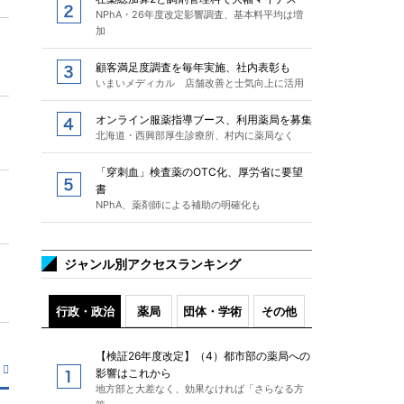
NPhA・26年度改定影響調査、基本料平均は増
加
顧客満足度調査を毎年実施、社内表彰も
いまいメディカル 店舗改善と士気向上に活用
オンライン服薬指導ブース、利用薬局を募集
北海道・西興部厚生診療所、村内に薬局なく
「穿刺血」検査薬のOTC化、厚労省に要望
書
NPhA、薬剤師による補助の明確化も
ジャンル別アクセスランキング
行政・政治
薬局
団体・学術
その他
【検証26年度改定】（4）都市部の薬局への
影響はこれから
地方部と大差なく、効果なければ「さらなる方