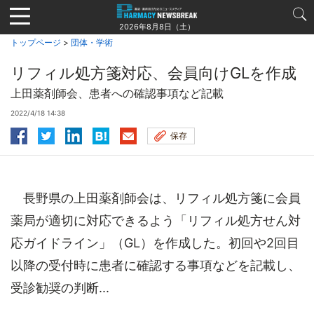
Jump
to
2026年8月8日（土）
navigation
トップページ
>
団体・学術
リフィル処方箋対応、会員向けGLを作成
上田薬剤師会、患者への確認事項など記載
2022/4/18 14:38
保存
長野県の上田薬剤師会は、リフィル処方箋に会員
薬局が適切に対応できるよう「リフィル処方せん対
応ガイドライン」（GL）を作成した。初回や2回目
以降の受付時に患者に確認する事項などを記載し、
受診勧奨の判断...