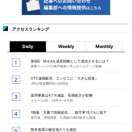
アクセスランキング
Daily
Weekly
Monthly
第9回 M＆Aを成長戦略として成功させるには？
業務スーパーの神戸物産に学ぶロールアップ戦略
OTC遠隔販売、コンビニに「大きな前進」
JFAが報道機関向け説明会
薬局事業は4.7％減益、長期処方が影響
クオールHD・26年4〜6月期
1類薬「文書で情報提供」、順守率76.7％に低下
厚労省・実態調査、乱用薬の適切販売も微減
熊本地震の被災地入りを報告