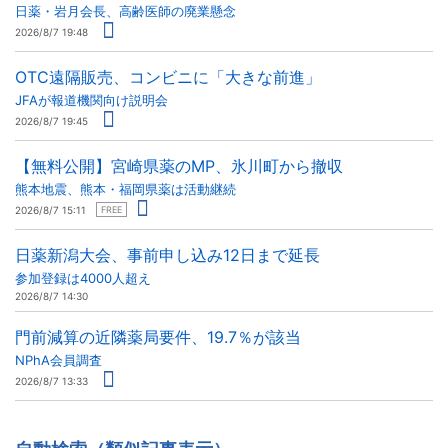
日薬・岩月会長、高齢医師の廃業懸念
2026/8/7 19:48
OTC遠隔販売、コンビニに「大きな前進」
JFAが報道機関向け説明会
2026/8/7 19:45
【無料公開】宮崎県薬のMP、氷川町から撤収
熊本地震、熊本・福岡県薬は活動継続
2026/8/7 15:11
FREE
日薬新潟大会、事前申し込み12日まで延長
参加登録は4000人超え
2026/8/7 14:30
門前減算の近隣薬局要件、19.7％が該当
NPhA会員調査
2026/8/7 13:33