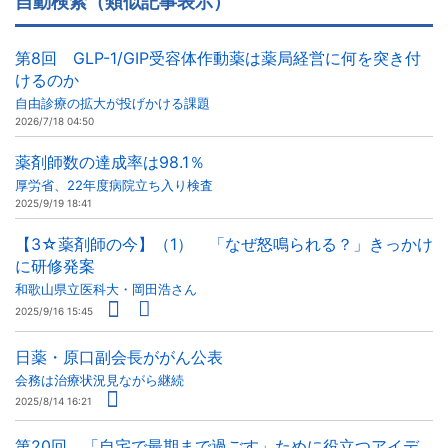
自動検索（類似記事表示）
第8回 GLP-1/GIP受容体作動薬は薬局経営に何を突き付
けるのか
自由診療の拡大が投げかける課題
2026/7/18 04:50
薬剤師数の達成率は98.1％
厚労省、22年度病院立ち入り検査
2025/9/19 18:41
【3☆薬剤師の今】（1） 「なぜ怒鳴られる？」きっかけ
に研修発案
和歌山県立医科大・岡田浩さん
2025/9/16 15:45
日薬・原口副会長ががん公表
会務は治療状況見ながら継続
2025/8/14 16:21
第20回 「自宅で最期まで過ごす」ために役立つアイデ