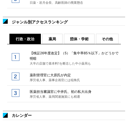
日薬・岩月会長、高齢医師の廃業懸念
ジャンル別アクセスランキング
行政・政治
薬局
団体・学術
その他
【検証26年度改定】（5）「集中率85％以下」かどうかで
明暗
大半の店舗で基本料1を断念した中小薬局も
薬剤管理官に大原氏が内定
厚労省人事、薬事企画官には稲角氏
医薬担当審議官に中井氏、初の私大出身
厚労省人事、薬局関連施策にも精通
カレンダー