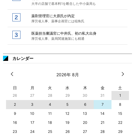
大半の店舗で基本料1を断念した中小薬局も
薬剤管理官に大原氏が内定
厚労省人事、薬事企画官には稲角氏
医薬担当審議官に中井氏、初の私大出身
厚労省人事、薬局関連施策にも精通
カレンダー
2026年 8月
日
月
火
水
木
金
土
26
27
28
29
30
31
1
2
3
4
5
6
7
8
9
10
11
12
13
14
15
16
17
18
19
20
21
22
23
24
25
26
27
28
29