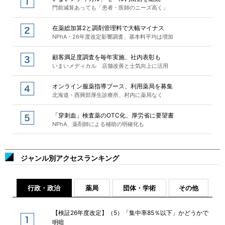
門前減算あっても「患者・医師のニーズ高く」
在薬総加算2と調剤管理料で大幅マイナス
NPhA・26年度改定影響調査、基本料平均は増加
顧客満足度調査を毎年実施、社内表彰も
いまいメディカル 店舗改善と士気向上に活用
オンライン服薬指導ブース、利用薬局を募集
北海道・西興部厚生診療所、村内に薬局なく
「穿刺血」検査薬のOTC化、厚労省に要望書
NPhA、薬剤師による補助の明確化も
ジャンル別アクセスランキング
行政・政治
薬局
団体・学術
その他
【検証26年度改定】（5）「集中率85％以下」かどうかで
明暗