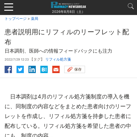
Jump
to
2026年8月8日（土）
navigation
トップページ
>
薬局
患者説明用にリフィルのリーフレット配
布
日本調剤、医師への情報フィードバックにも注力
【タグ】
リフィル処方箋
2022/7/29 12:23
保存
日本調剤は4月のリフィル処方箋制度の導入を機
に、同制度の内容などをまとめた患者向けのリーフ
レットを作成し、リフィル処方箋を持参した患者に
配布している。リフィル処方箋を希望した患者の中
にも、制度の内容...