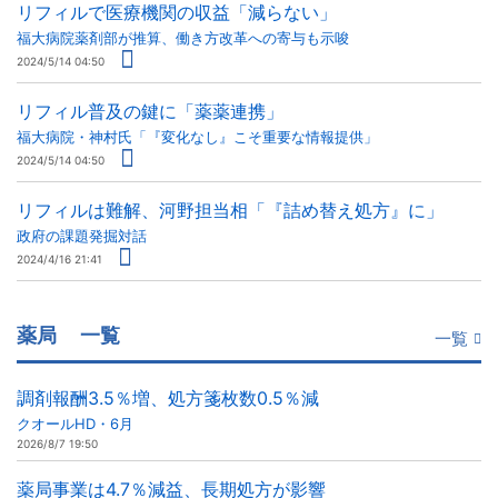
リフィルで医療機関の収益「減らない」
福大病院薬剤部が推算、働き方改革への寄与も示唆
2024/5/14 04:50
リフィル普及の鍵に「薬薬連携」
福大病院・神村氏「『変化なし』こそ重要な情報提供」
2024/5/14 04:50
リフィルは難解、河野担当相「『詰め替え処方』に」
政府の課題発掘対話
2024/4/16 21:41
薬局
一覧
一覧
調剤報酬3.5％増、処方箋枚数0.5％減
クオールHD・6月
2026/8/7 19:50
薬局事業は4.7％減益、長期処方が影響