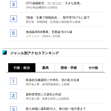
OTC遠隔販売、コンビニに「大きな前進」
JFAが報道機関向け説明会
1類薬「文書で情報提供」、順守率76.7％に低下
厚労省・実態調査、乱用薬の適切販売も微減
地域薬局NW事業、営業益19.5％減
メディシス・26年4～6月期
ジャンル別アクセスランキング
行政・政治
薬局
団体・学術
その他
医薬担当審議官に中井氏、初の私大出身
厚労省人事、薬局関連施策にも精通
薬剤管理官に大原氏が内定
厚労省人事、薬事企画官には稲角氏
新人候補に薬剤師10人、春の統一地方選まで