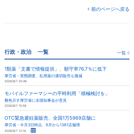
前のページへ戻る
行政・政治
一覧
一覧
1類薬「文書で情報提供」、順守率76.7％に低下
厚労省・実態調査、乱用薬の適切販売も微減
2026/8/7 20:46
モバイルファーマシーの平時利用「積極検討を」
難色示す厚労省に全国知事会が意見
2026/8/7 15:56
OTC緊急避妊薬販売、全国1万5969店舗に
厚労省・今月3日時点、6月から1381店舗増
2026/8/7 12:16