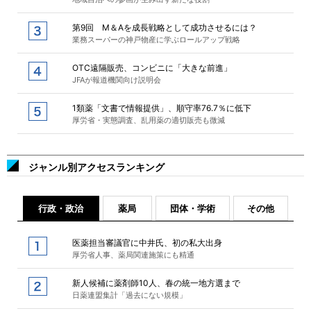
第9回 M＆Aを成長戦略として成功させるには？
業務スーパーの神戸物産に学ぶロールアップ戦略
OTC遠隔販売、コンビニに「大きな前進」
JFAが報道機関向け説明会
1類薬「文書で情報提供」、順守率76.7％に低下
厚労省・実態調査、乱用薬の適切販売も微減
ジャンル別アクセスランキング
行政・政治
薬局
団体・学術
その他
医薬担当審議官に中井氏、初の私大出身
厚労省人事、薬局関連施策にも精通
新人候補に薬剤師10人、春の統一地方選まで
日薬連盟集計「過去にない規模」