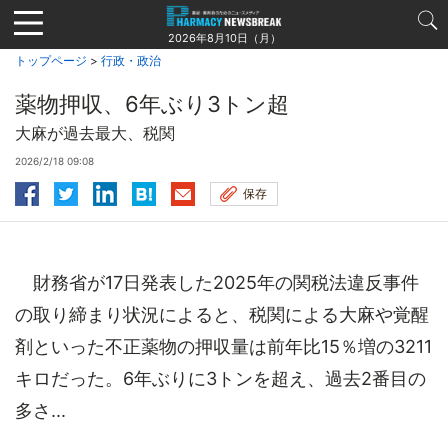
Jump
to
2026年8月10日（月）
navigation
トップページ
>
行政・政治
薬物押収、6年ぶり3トン超
大麻が過去最大、税関
2026/2/18 09:08
保存
財務省が17日発表した2025年の関税法違反事件
の取り締まり状況によると、税関による大麻や覚醒
剤といった不正薬物の押収量は前年比15％増の3211
キロだった。6年ぶりに3トンを超え、過去2番目の
多さ...