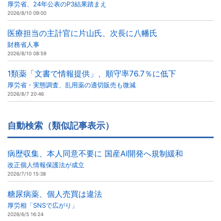
厚労省、24年公表のP3結果踏まえ
2026/8/10 09:00
医療担当の主計官に片山氏、次長に八幡氏
財務省人事
2026/8/10 08:59
1類薬「文書で情報提供」、順守率76.7％に低下
厚労省・実態調査、乱用薬の適切販売も微減
2026/8/7 20:46
自動検索（類似記事表示）
病歴収集、本人同意不要に 国産AI開発へ規制緩和
改正個人情報保護法が成立
2026/7/10 15:38
糖尿病薬、個人売買は違法
厚労相「SNSで広がり」
2026/6/5 16:24