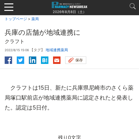
Jump
to
2026年8月8日（土）
navigation
トップページ
>
薬局
兵庫の店舗が地域連携に
クラフト
【タグ】
地域連携薬局
2022/8/15 15:06
保存
クラフトは15日、新たに兵庫県尼崎市のさくら薬
局塚口駅前店が地域連携薬局に認定されたと発表し
た。認定は5日付。
残り0文字