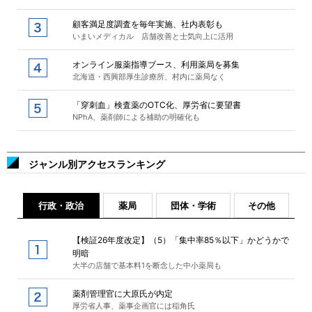
顧客満足度調査を毎年実施、社内表彰も
いまいメディカル 店舗改善と士気向上に活用
オンライン服薬指導ブース、利用薬局を募集
北海道・西興部厚生診療所、村内に薬局なく
「穿刺血」検査薬のOTC化、厚労省に要望書
NPhA、薬剤師による補助の明確化も
ジャンル別アクセスランキング
行政・政治
薬局
団体・学術
その他
【検証26年度改定】（5）「集中率85％以下」かどうかで
明暗
大半の店舗で基本料1を断念した中小薬局も
薬剤管理官に大原氏が内定
厚労省人事、薬事企画官には稲角氏