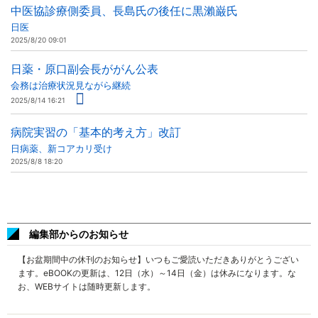
中医協診療側委員、長島氏の後任に黒瀨巌氏
日医
2025/8/20 09:01
日薬・原口副会長ががん公表
会務は治療状況見ながら継続
2025/8/14 16:21
病院実習の「基本的考え方」改訂
日病薬、新コアカリ受け
2025/8/8 18:20
編集部からのお知らせ
【お盆期間中の休刊のお知らせ】いつもご愛読いただきありがとうござい
ます。eBOOKの更新は、12日（水）～14日（金）は休みになります。な
お、WEBサイトは随時更新します。