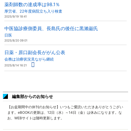
薬剤師数の達成率は98.1％
厚労省、22年度病院立ち入り検査
2025/9/19 18:41
中医協診療側委員、長島氏の後任に黒瀨巌氏
日医
2025/8/20 09:01
日薬・原口副会長ががん公表
会務は治療状況見ながら継続
2025/8/14 16:21
編集部からのお知らせ
【お盆期間中の休刊のお知らせ】いつもご愛読いただきありがとうござい
ます。eBOOKの更新は、12日（水）～14日（金）は休みになります。な
お、WEBサイトは随時更新します。