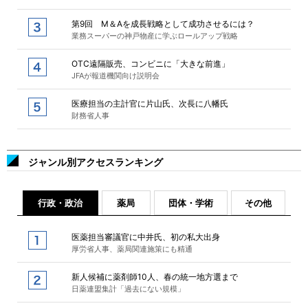
第9回 M＆Aを成長戦略として成功させるには？
業務スーパーの神戸物産に学ぶロールアップ戦略
OTC遠隔販売、コンビニに「大きな前進」
JFAが報道機関向け説明会
医療担当の主計官に片山氏、次長に八幡氏
財務省人事
ジャンル別アクセスランキング
行政・政治
薬局
団体・学術
その他
医薬担当審議官に中井氏、初の私大出身
厚労省人事、薬局関連施策にも精通
新人候補に薬剤師10人、春の統一地方選まで
日薬連盟集計「過去にない規模」