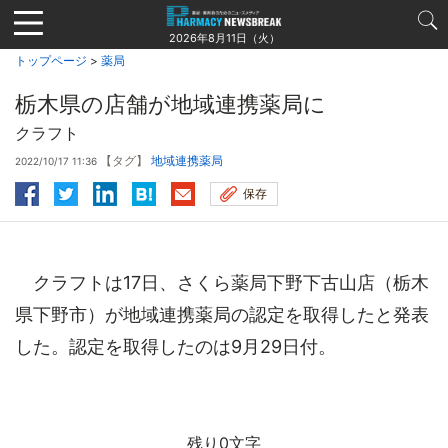
Jump
to
2026年8月11日（火）
navigation
トップページ
>
薬局
栃木県の店舗が地域連携薬局に
クラフト
【タグ】
地域連携薬局
2022/10/17 11:36
保存
クラフトは17日、さくら薬局下野下古山店（栃木
県下野市）が地域連携薬局の認定を取得したと発表
した。認定を取得したのは9月29日付。
残り0文字