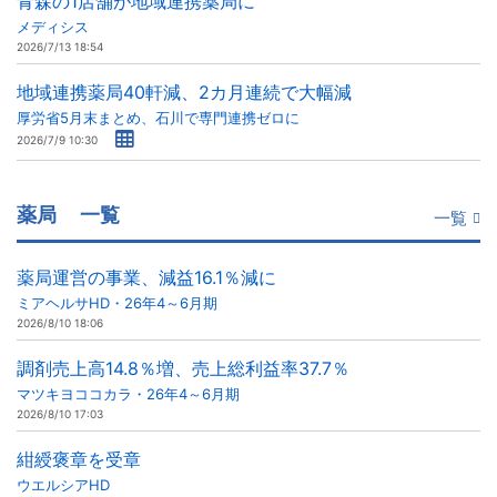
青森の1店舗が地域連携薬局に
メディシス
2026/7/13 18:54
地域連携薬局40軒減、2カ月連続で大幅減
厚労省5月末まとめ、石川で専門連携ゼロに
2026/7/9 10:30
薬局
一覧
一覧
薬局運営の事業、減益16.1％減に
ミアヘルサHD・26年4～6月期
2026/8/10 18:06
調剤売上高14.8％増、売上総利益率37.7％
マツキヨココカラ・26年4～6月期
2026/8/10 17:03
紺綬褒章を受章
ウエルシアHD