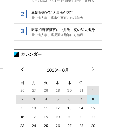
大半の店舗で基本料1を断念した中小薬局も
薬剤管理官に大原氏が内定
厚労省人事、薬事企画官には稲角氏
医薬担当審議官に中井氏、初の私大出身
厚労省人事、薬局関連施策にも精通
カレンダー
2026年 8月
日
月
火
水
木
金
土
26
27
28
29
30
31
1
2
3
4
5
6
7
8
9
10
11
12
13
14
15
16
17
18
19
20
21
22
23
24
25
26
27
28
29