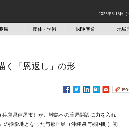
2026年8月8日（
薬局
団体・学術
関連産業
地域
H描く「恩返し」の形
保存
（兵庫県芦屋市）が、離島への薬局開設に力を入れ
所』の撮影地となった与那国島（沖縄県与那国町）初