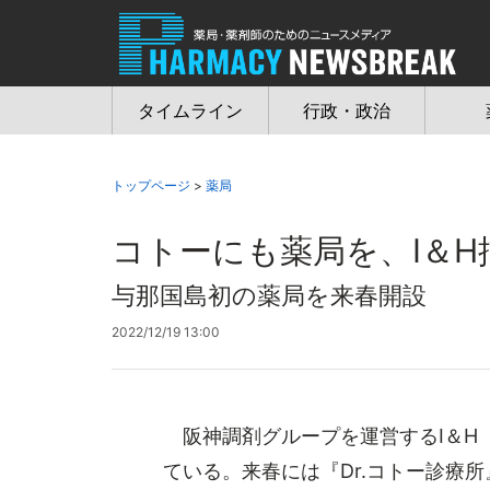
Jump
to
navigation
タイムライン
行政・政治
トップページ
>
薬局
コトーにも薬局を、I＆
与那国島初の薬局を来春開設
2022/12/19 13:00
阪神調剤グループを運営するI＆H
ている。来春には『Dr.コトー診療