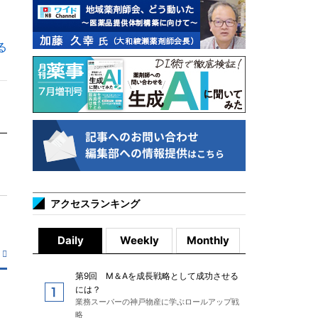
る
アクセスランキング
Daily
Weekly
Monthly
第9回 M＆Aを成長戦略として成功させる
には？
業務スーパーの神戸物産に学ぶロールアップ戦
略