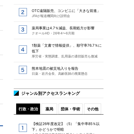
OTC遠隔販売、コンビニに「大きな前進」
JFAが報道機関向け説明会
薬局事業は4.7％減益、長期処方が影響
クオールHD・26年4〜6月期
1類薬「文書で情報提供」、順守率76.7％に
低下
厚労省・実態調査、乱用薬の適切販売も微減
熊本地震の被災地入りを報告
日薬・岩月会長、高齢医師の廃業懸念
ジャンル別アクセスランキング
行政・政治
薬局
団体・学術
その他
【検証26年度改定】（5）「集中率85％以
下」かどうかで明暗