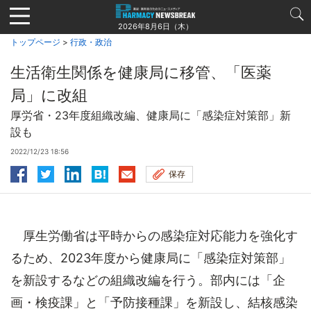
Jump
to
2026年8月6日（木）
navigation
トップページ
>
行政・政治
生活衛生関係を健康局に移管、「医薬
局」に改組
厚労省・23年度組織改編、健康局に「感染症対策部」新
設も
2022/12/23 18:56
保存
厚生労働省は平時からの感染症対応能力を強化す
るため、2023年度から健康局に「感染症対策部」
を新設するなどの組織改編を行う。部内には「企
画・検疫課」と「予防接種課」を新設し、結核感染