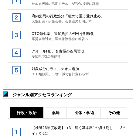
セルメ機器の活用モデル、AF受診接続に課題
府内薬局の行政処分「極めて重く受け止め」
大阪府薬・伊藤会長、会員薬局と明かす
OTC類似薬、追加負担の例外を明確化
厚労省検討会、医療保険部会に報告へ
クオールHD、名古屋の薬局買収
愛知県で3店舗運営
対象成分にラメルテオン追加
OTC類似薬、一増一減で合計変わらず
ジャンル別アクセスランキング
行政・政治
薬局
団体・学術
その他
【検証26年度改定】（3）続く基本料1の切り崩し、「3の
イ」や2に