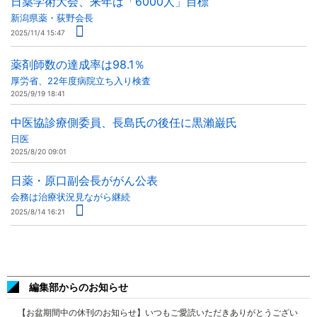
日薬学術大会、来年は「6000人」目標
新潟県薬・荻野会長
2025/11/4 15:47
薬剤師数の達成率は98.1％
厚労省、22年度病院立ち入り検査
2025/9/19 18:41
中医協診療側委員、長島氏の後任に黒瀨巌氏
日医
2025/8/20 09:01
日薬・原口副会長ががん公表
会務は治療状況見ながら継続
2025/8/14 16:21
編集部からのお知らせ
【お盆期間中の休刊のお知らせ】いつもご愛読いただきありがとうござい