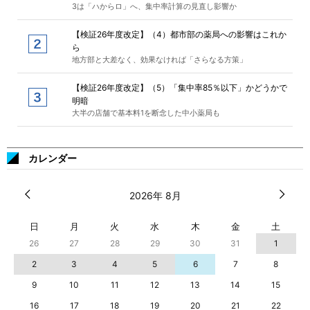
3は「ハからロ」へ、集中率計算の見直し影響か
【検証26年度改定】（4）都市部の薬局への影響はこれか
ら
地方部と大差なく、効果なければ「さらなる方策」
【検証26年度改定】（5）「集中率85％以下」かどうかで
明暗
大半の店舗で基本料1を断念した中小薬局も
カレンダー
2026年 8月
日
月
火
水
木
金
土
26
27
28
29
30
31
1
2
3
4
5
6
7
8
9
10
11
12
13
14
15
16
17
18
19
20
21
22