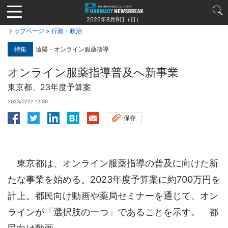
Jump
to
2026年8月9日（日）
navigation
トップページ
>
行政・政治
特集
遠隔・オンライン服薬指導
オンライン服薬指導普及へ新事業
東京都、23年度予算案
2023/2/22 12:30
保存
東京都は、オンライン服薬指導の普及に向けた新
たな事業を始める。2023年度予算案に約700万円を
計上。都民向け動画や薬局セミナーを通じて、オン
ラインが「選択肢の一つ」であることを示す。 都