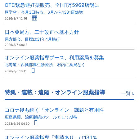
OTC緊急避妊薬販売、全国1万5969店舗に
厚労省・今月3日時点、6月から1381店舗増
2026/8/7 12:16
日本薬局方、二十改正へ基本方針
局方部会、目標は31年4月施行
2026/8/7 09:13
オンライン服薬指導ブース、利用薬局を募集
北海道・西興部厚生診療所、村内に薬局なく
2026/8/6 18:11
特集・連載：遠隔・オンライン服薬指導
一覧
コロナ後も続く「オンライン」課題と有用性
広島県薬、治療継続のツールとして期待
2023/9/26 04:50
オンライン服薬指導「実績あり」は13.1％