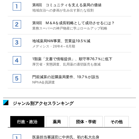
第8回 コミュニティを支える薬局の価値
地域自治への参画が生み出す新たな役割
第9回 M＆Aを成長戦略として成功させるには？
業務スーパーの神戸物産に学ぶロールアップ戦略
地域薬局NW事業、営業益19.5％減
メディシス・26年4～6月期
1類薬「文書で情報提供」、順守率76.7％に低下
厚労省・実態調査、乱用薬の適切販売も微減
門前減算の近隣薬局要件、19.7％が該当
NPhA会員調査
ジャンル別アクセスランキング
行政・政治
薬局
団体・学術
その他
医薬担当審議官に中井氏、初の私大出身