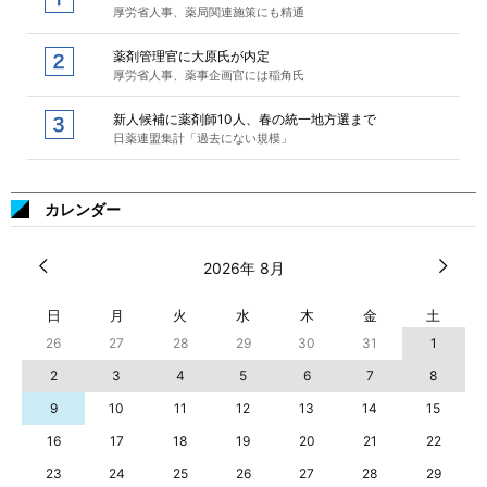
厚労省人事、薬局関連施策にも精通
薬剤管理官に大原氏が内定
厚労省人事、薬事企画官には稲角氏
新人候補に薬剤師10人、春の統一地方選まで
日薬連盟集計「過去にない規模」
カレンダー
2026年 8月
日
月
火
水
木
金
土
26
27
28
29
30
31
1
2
3
4
5
6
7
8
9
10
11
12
13
14
15
16
17
18
19
20
21
22
23
24
25
26
27
28
29