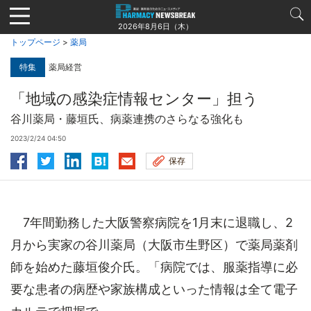
Jump
to
2026年8月6日（木）
navigation
トップページ
>
薬局
特集
薬局経営
「地域の感染症情報センター」担う
谷川薬局・藤垣氏、病薬連携のさらなる強化も
2023/2/24 04:50
保存
7年間勤務した大阪警察病院を1月末に退職し、2
月から実家の谷川薬局（大阪市生野区）で薬局薬剤
師を始めた藤垣俊介氏。「病院では、服薬指導に必
要な患者の病歴や家族構成といった情報は全て電子