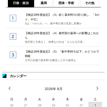
行政・政治
薬局
団体・学術
その他
【検証26年度改定】（3）続く基本料1の切り崩し、「3の
イ」や2に
3は「ハからロ」へ、集中率計算の見直し影響か
【検証26年度改定】（4）都市部の薬局への影響はこれか
ら
地方部と大差なく、効果なければ「さらなる方策」
【検証26年度改定】（5）「集中率85％以下」かどうかで
明暗
大半の店舗で基本料1を断念した中小薬局も
カレンダー
2026年 8月
日
月
火
水
木
金
土
26
27
28
29
30
31
1