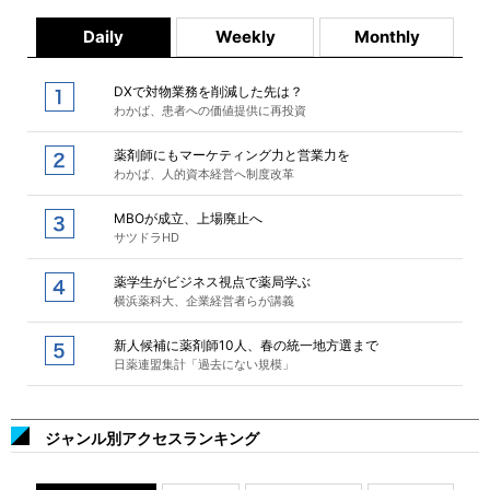
Daily
Weekly
Monthly
DXで対物業務を削減した先は？
わかば、患者への価値提供に再投資
薬剤師にもマーケティング力と営業力を
わかば、人的資本経営へ制度改革
MBOが成立、上場廃止へ
サツドラHD
薬学生がビジネス視点で薬局学ぶ
横浜薬科大、企業経営者らが講義
新人候補に薬剤師10人、春の統一地方選まで
日薬連盟集計「過去にない規模」
ジャンル別アクセスランキング