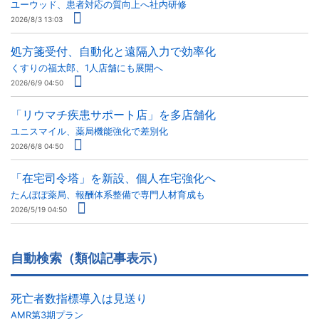
ユーウッド、患者対応の質向上へ社内研修
2026/8/3 13:03
処方箋受付、自動化と遠隔入力で効率化
くすりの福太郎、1人店舗にも展開へ
2026/6/9 04:50
「リウマチ疾患サポート店」を多店舗化
ユニスマイル、薬局機能強化で差別化
2026/6/8 04:50
「在宅司令塔」を新設、個人在宅強化へ
たんぽぽ薬局、報酬体系整備で専門人材育成も
2026/5/19 04:50
自動検索（類似記事表示）
死亡者数指標導入は見送り
AMR第3期プラン