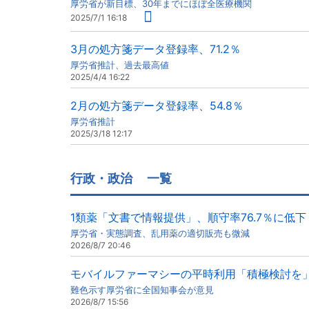
厚労省が新目標、30年までにほぼ全医療機関
2025/7/1 16:18
3月の処方箋データ登録率、71.2％
厚労省推計、過去最高値
2025/4/4 16:22
2月の処方箋データ登録率、54.8％
厚労省推計
2025/3/18 12:17
行政・政治
一覧
1類薬「文書で情報提供」、順守率76.7％に低下
厚労省・実態調査、乱用薬の適切販売も微減
2026/8/7 20:46
モバイルファーマシーの平時利用「積極検討を
難色示す厚労省に全国知事会が意見
2026/8/7 15:56