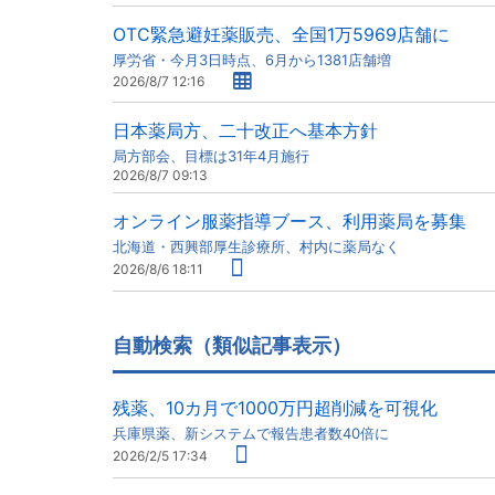
OTC緊急避妊薬販売、全国1万5969店舗に
厚労省・今月3日時点、6月から1381店舗増
2026/8/7 12:16
日本薬局方、二十改正へ基本方針
局方部会、目標は31年4月施行
2026/8/7 09:13
オンライン服薬指導ブース、利用薬局を募集
北海道・西興部厚生診療所、村内に薬局なく
2026/8/6 18:11
自動検索（類似記事表示）
残薬、10カ月で1000万円超削減を可視化
兵庫県薬、新システムで報告患者数40倍に
2026/2/5 17:34