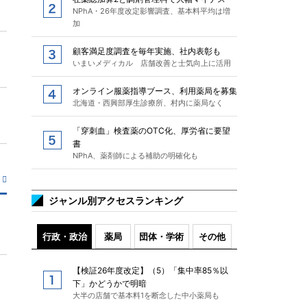
NPhA・26年度改定影響調査、基本料平均は増
加
顧客満足度調査を毎年実施、社内表彰も
いまいメディカル 店舗改善と士気向上に活用
オンライン服薬指導ブース、利用薬局を募集
北海道・西興部厚生診療所、村内に薬局なく
「穿刺血」検査薬のOTC化、厚労省に要望
書
NPhA、薬剤師による補助の明確化も
ジャンル別アクセスランキング
行政・政治
薬局
団体・学術
その他
【検証26年度改定】（5）「集中率85％以
下」かどうかで明暗
大半の店舗で基本料1を断念した中小薬局も