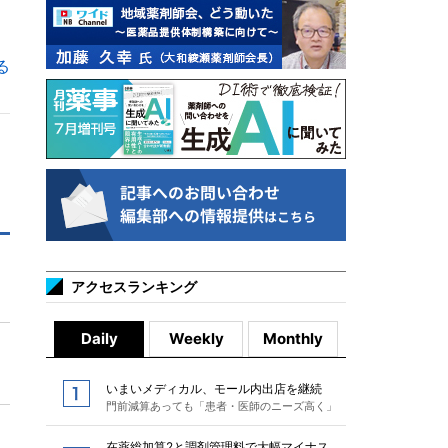
る
アクセスランキング
Daily
Weekly
Monthly
いまいメディカル、モール内出店を継続
門前減算あっても「患者・医師のニーズ高く」
在薬総加算2と調剤管理料で大幅マイナス