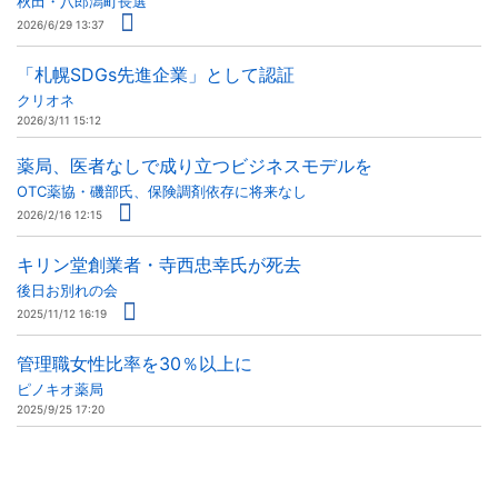
秋田・八郎潟町長選
2026/6/29 13:37
「札幌SDGs先進企業」として認証
クリオネ
2026/3/11 15:12
薬局、医者なしで成り立つビジネスモデルを
OTC薬協・磯部氏、保険調剤依存に将来なし
2026/2/16 12:15
キリン堂創業者・寺西忠幸氏が死去
後日お別れの会
2025/11/12 16:19
管理職女性比率を30％以上に
ピノキオ薬局
2025/9/25 17:20