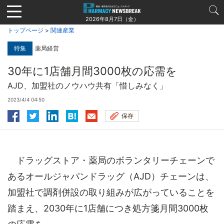
Jump
to
2026年8月7日（金）
navigation
トップページ
>
関連産業
特集
薬局経営
30年に1店舗月間3000枚の応需を
AJD、加盟社のノウハウ共有「惜しみなく」
2023/4/4 04:50
保存
ドラッグストア・薬局のボランタリーチェーンで
あるオールジャパンドラッグ（AJD）チェーンは、
加盟社で調剤併設の取り組みが広がっていることを
踏まえ、2030年に1店舗につき処方箋月間3000枚