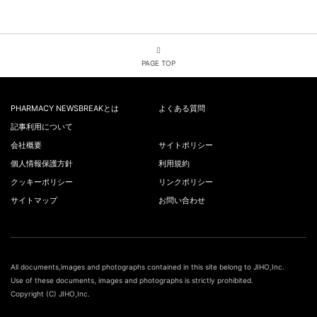
PAGE TOP
PHARMACY NEWSBREAKとは
よくある質問
記事利用について
会社概要
サイトポリシー
個人情報保護方針
利用規約
クッキーポリシー
リンクポリシー
サイトマップ
お問い合わせ
All documents,images and photographs contained in this site belong to JIHO,Inc.
Use of these documents, images and photographs is strictly prohibited.
Copyright (C) JIHO,Inc.