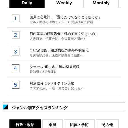
Daily
Weekly
Monthly
薬局に心電計、「置くだけでなくどう使うか」
セルメ機器の活用モデル、AF受診接続に課題
府内薬局の行政処分「極めて重く受け止め」
大阪府薬・伊藤会長、会員薬局と明かす
OTC類似薬、追加負担の例外を明確化
厚労省検討会、医療保険部会に報告へ
クオールHD、名古屋の薬局買収
愛知県で3店舗運営
対象成分にラメルテオン追加
OTC類似薬、一増一減で合計変わらず
ジャンル別アクセスランキング
行政・政治
薬局
団体・学術
その他