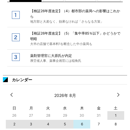
【検証26年度改定】（4）都市部の薬局への影響はこれか
ら
地方部と大差なく、効果なければ「さらなる方策」
【検証26年度改定】（5）「集中率85％以下」かどうかで
明暗
大半の店舗で基本料1を断念した中小薬局も
薬剤管理官に大原氏が内定
厚労省人事、薬事企画官には稲角氏
カレンダー
2026年 8月
日
月
火
水
木
金
土
26
27
28
29
30
31
1
2
3
4
5
6
7
8