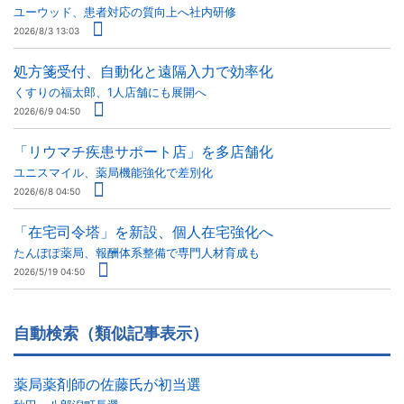
ユーウッド、患者対応の質向上へ社内研修
2026/8/3 13:03
処方箋受付、自動化と遠隔入力で効率化
くすりの福太郎、1人店舗にも展開へ
2026/6/9 04:50
「リウマチ疾患サポート店」を多店舗化
ユニスマイル、薬局機能強化で差別化
2026/6/8 04:50
「在宅司令塔」を新設、個人在宅強化へ
たんぽぽ薬局、報酬体系整備で専門人材育成も
2026/5/19 04:50
自動検索（類似記事表示）
薬局薬剤師の佐藤氏が初当選