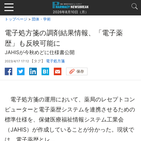
Jump
to
2026年8月10日（月）
navigation
トップページ
>
団体・学術
電子処方箋の調剤結果情報、「電子薬
歴」も反映可能に
JAHISが今秋めどに仕様書公開
【タグ】
電子処方箋
2023/4/17 17:12
保存
電子処方箋の運用において、薬局のレセプトコン
ピューターと電子薬歴システムを連携させるための
標準仕様を、保健医療福祉情報システム工業会
（JAHIS）が作成していることが分かった。現状で
は、電子薬歴とレ...