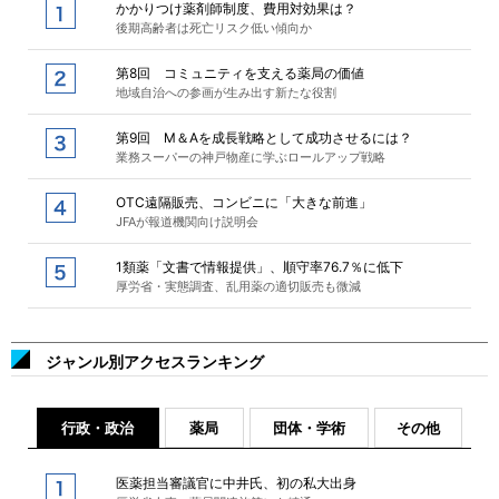
かかりつけ薬剤師制度、費用対効果は？
後期高齢者は死亡リスク低い傾向か
第8回 コミュニティを支える薬局の価値
地域自治への参画が生み出す新たな役割
第9回 M＆Aを成長戦略として成功させるには？
業務スーパーの神戸物産に学ぶロールアップ戦略
OTC遠隔販売、コンビニに「大きな前進」
JFAが報道機関向け説明会
1類薬「文書で情報提供」、順守率76.7％に低下
厚労省・実態調査、乱用薬の適切販売も微減
ジャンル別アクセスランキング
行政・政治
薬局
団体・学術
その他
医薬担当審議官に中井氏、初の私大出身