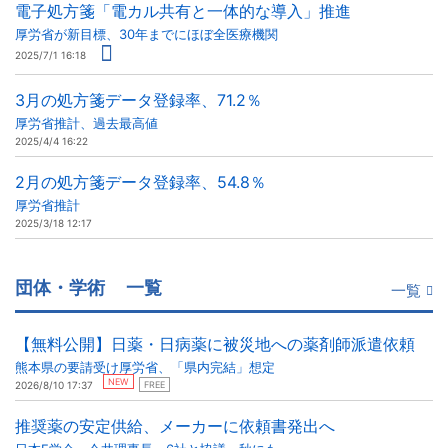
電子処方箋「電カル共有と一体的な導入」推進
厚労省が新目標、30年までにほぼ全医療機関
2025/7/1 16:18
3月の処方箋データ登録率、71.2％
厚労省推計、過去最高値
2025/4/4 16:22
2月の処方箋データ登録率、54.8％
厚労省推計
2025/3/18 12:17
団体・学術
一覧
一覧
【無料公開】日薬・日病薬に被災地への薬剤師派遣依頼
熊本県の要請受け厚労省、「県内完結」想定
NEW
2026/8/10 17:37
FREE
推奨薬の安定供給、メーカーに依頼書発出へ