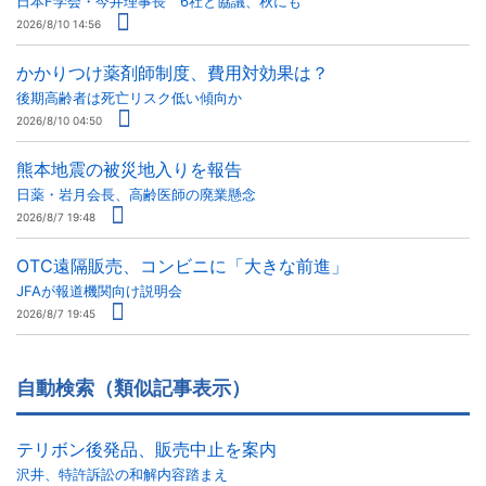
日本F学会・今井理事長 6社と協議、秋にも
2026/8/10 14:56
かかりつけ薬剤師制度、費用対効果は？
後期高齢者は死亡リスク低い傾向か
2026/8/10 04:50
熊本地震の被災地入りを報告
日薬・岩月会長、高齢医師の廃業懸念
2026/8/7 19:48
OTC遠隔販売、コンビニに「大きな前進」
JFAが報道機関向け説明会
2026/8/7 19:45
自動検索（類似記事表示）
テリボン後発品、販売中止を案内
沢井、特許訴訟の和解内容踏まえ