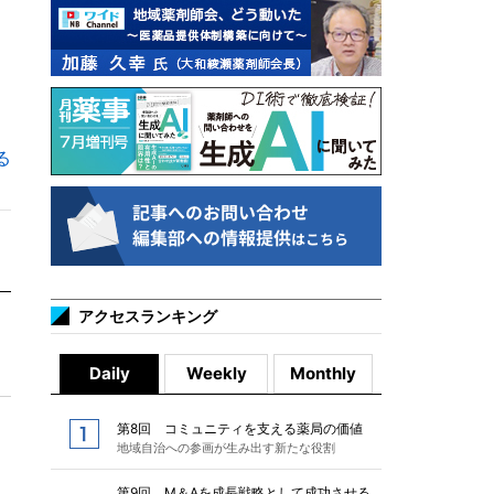
る
アクセスランキング
Daily
Weekly
Monthly
第8回 コミュニティを支える薬局の価値
地域自治への参画が生み出す新たな役割
第9回 M＆Aを成長戦略として成功させる