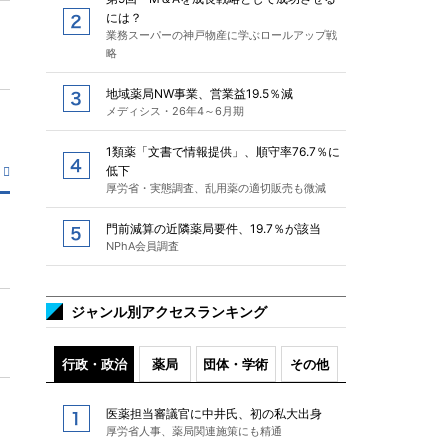
には？
業務スーパーの神戸物産に学ぶロールアップ戦
略
地域薬局NW事業、営業益19.5％減
メディシス・26年4～6月期
1類薬「文書で情報提供」、順守率76.7％に
低下
厚労省・実態調査、乱用薬の適切販売も微減
門前減算の近隣薬局要件、19.7％が該当
NPhA会員調査
ジャンル別アクセスランキング
行政・政治
薬局
団体・学術
その他
医薬担当審議官に中井氏、初の私大出身
厚労省人事、薬局関連施策にも精通