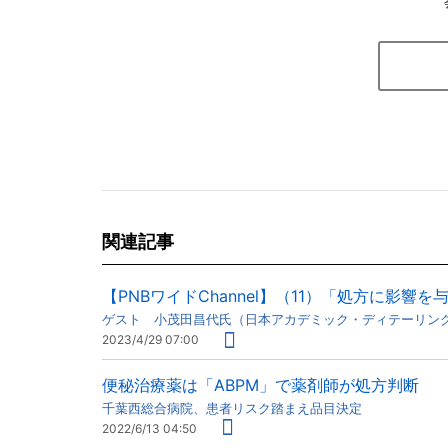
関連記事
【PNBワイドChannel】（11）「処方に影響
ゲスト 小茂田昌代氏（日本アカデミック・ディテーリン
2023/4/29 07:00
便秘治療薬は「ABPM」で薬剤師が処方判断
千葉西総合病院、患者リスク踏まえ品目決定
2022/6/13 04:50