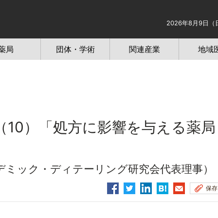
2026年8月9日（
薬局
団体・学術
関連産業
地域
l】（10）「処方に影響を与える薬局
デミック・ディテーリング研究会代表理事）
保存