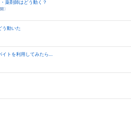
局・薬剤師はどう動く？
公開〕
、どう動いた
キマバイトを利用してみたら…