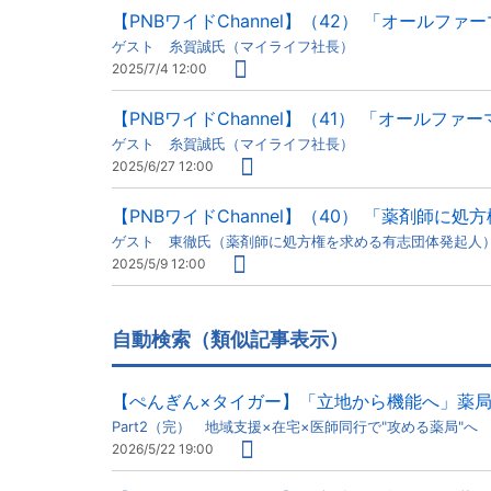
【PNBワイドChannel】（42） 「オール
ゲスト 糸賀誠氏（マイライフ社長）
2025/7/4 12:00
【PNBワイドChannel】（41） 「オールフ
ゲスト 糸賀誠氏（マイライフ社長）
2025/6/27 12:00
【PNBワイドChannel】（40） 「薬剤師に
ゲスト 東徹氏（薬剤師に処方権を求める有志団体発起人
2025/5/9 12:00
自動検索（類似記事表示）
【ぺんぎん×タイガー】「立地から機能へ」薬
Part2（完） 地域支援×在宅×医師同行で"攻める薬局"へ
2026/5/22 19:00