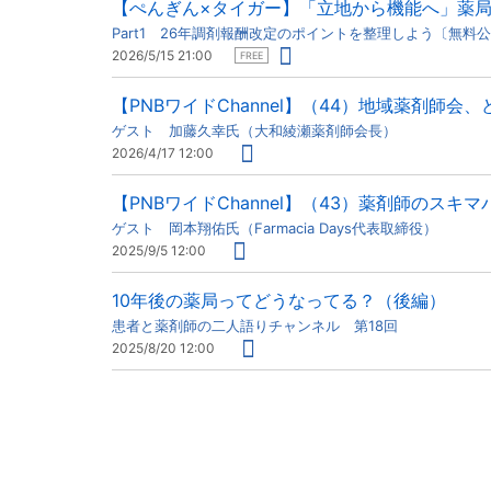
【ぺんぎん×タイガー】「立地から機能へ」薬
Part1 26年調剤報酬改定のポイントを整理しよう〔無料
2026/5/15 21:00
FREE
【PNBワイドChannel】（44）地域薬剤師会
ゲスト 加藤久幸氏（大和綾瀬薬剤師会長）
2026/4/17 12:00
【PNBワイドChannel】（43）薬剤師のス
ゲスト 岡本翔佑氏（Farmacia Days代表取締役）
2025/9/5 12:00
10年後の薬局ってどうなってる？（後編）
患者と薬剤師の二人語りチャンネル 第18回
2025/8/20 12:00