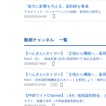
「処方に影響を与える」薬剤師を養成
アカデミック・ディテーリングが始動、薬局向け研究も
2022/3/15 04:50
動画チャンネル
一覧
【ぺんぎん×タイガー】「立地から機能へ」薬
Part2（完） 地域支援×在宅×医師同行で"攻める薬局"へ
2026/5/22 19:00
【ぺんぎん×タイガー】「立地から機能へ」薬
Part1 26年調剤報酬改定のポイントを整理しよう〔無料
2026/5/15 21:00
FREE
【PNBワイドChannel】（44）地域薬剤師会
ゲスト 加藤久幸氏（大和綾瀬薬剤師会長）
2026/4/17 12:00