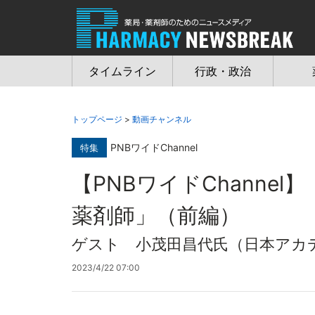
Jump
to
navigation
タイムライン
行政・政治
トップページ
>
動画チャンネル
PNBワイドChannel
特集
【PNBワイドChanne
薬剤師」（前編）
ゲスト 小茂田昌代氏（日本アカ
2023/4/22 07:00