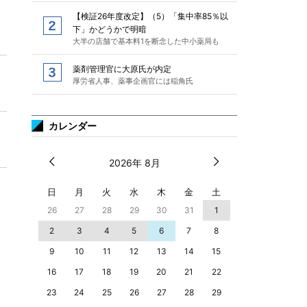
【検証26年度改定】（5）「集中率85％以
下」かどうかで明暗
大半の店舗で基本料1を断念した中小薬局も
薬剤管理官に大原氏が内定
厚労省人事、薬事企画官には稲角氏
カレンダー
2026年 8月
日
月
火
水
木
金
土
26
27
28
29
30
31
1
2
3
4
5
6
7
8
9
10
11
12
13
14
15
16
17
18
19
20
21
22
23
24
25
26
27
28
29