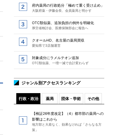
府内薬局の行政処分「極めて重く受け止め」
大阪府薬・伊藤会長、会員薬局と明かす
OTC類似薬、追加負担の例外を明確化
厚労省検討会、医療保険部会に報告へ
クオールHD、名古屋の薬局買収
愛知県で3店舗運営
対象成分にラメルテオン追加
OTC類似薬、一増一減で合計変わらず
ジャンル別アクセスランキング
行政・政治
薬局
団体・学術
その他
【検証26年度改定】（4）都市部の薬局への
影響はこれから
地方部と大差なく、効果なければ「さらなる方
策」