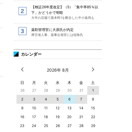
【検証26年度改定】（5）「集中率85％以
下」かどうかで明暗
大半の店舗で基本料1を断念した中小薬局も
薬剤管理官に大原氏が内定
厚労省人事、薬事企画官には稲角氏
カレンダー
2026年 8月
日
月
火
水
木
金
土
26
27
28
29
30
31
1
2
3
4
5
6
7
8
9
10
11
12
13
14
15
16
17
18
19
20
21
22
23
24
25
26
27
28
29