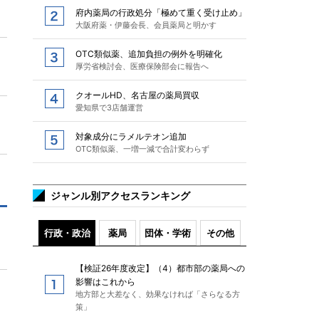
府内薬局の行政処分「極めて重く受け止め」
大阪府薬・伊藤会長、会員薬局と明かす
OTC類似薬、追加負担の例外を明確化
厚労省検討会、医療保険部会に報告へ
クオールHD、名古屋の薬局買収
愛知県で3店舗運営
対象成分にラメルテオン追加
OTC類似薬、一増一減で合計変わらず
ジャンル別アクセスランキング
行政・政治
薬局
団体・学術
その他
【検証26年度改定】（4）都市部の薬局への
影響はこれから
地方部と大差なく、効果なければ「さらなる方
策」