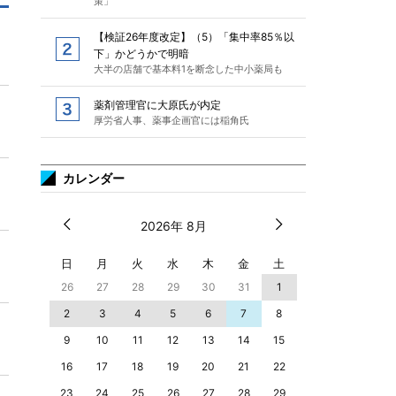
策」
【検証26年度改定】（5）「集中率85％以
下」かどうかで明暗
大半の店舗で基本料1を断念した中小薬局も
薬剤管理官に大原氏が内定
厚労省人事、薬事企画官には稲角氏
カレンダー
2026年 8月
日
月
火
水
木
金
土
26
27
28
29
30
31
1
2
3
4
5
6
7
8
9
10
11
12
13
14
15
16
17
18
19
20
21
22
23
24
25
26
27
28
29