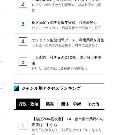
NPhA・26年度改定影響調査、基本料平均は増
加
顧客満足度調査を毎年実施、社内表彰も
いまいメディカル 店舗改善と士気向上に活用
オンライン服薬指導ブース、利用薬局を募集
北海道・西興部厚生診療所、村内に薬局なく
「穿刺血」検査薬のOTC化、厚労省に要望
書
NPhA、薬剤師による補助の明確化も
ジャンル別アクセスランキング
行政・政治
薬局
団体・学術
その他
【検証26年度改定】（4）都市部の薬局への
影響はこれから
地方部と大差なく、効果なければ「さらなる方