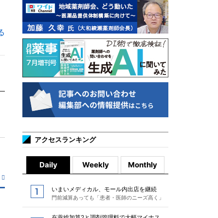
る
アクセスランキング
Daily
Weekly
Monthly
いまいメディカル、モール内出店を継続
門前減算あっても「患者・医師のニーズ高く」
在薬総加算2と調剤管理料で大幅マイナス