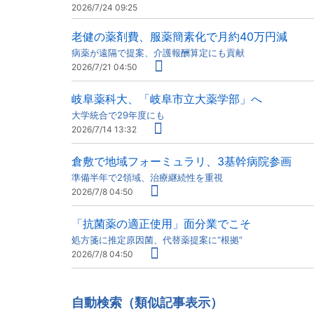
2026/7/24 09:25
老健の薬剤費、服薬簡素化で月約40万円減
病薬が遠隔で提案、介護報酬算定にも貢献
2026/7/21 04:50
岐阜薬科大、「岐阜市立大薬学部」へ
大学統合で29年度にも
2026/7/14 13:32
倉敷で地域フォーミュラリ、3基幹病院参画
準備半年で2領域、治療継続性を重視
2026/7/8 04:50
「抗菌薬の適正使用」面分業でこそ
処方箋に推定原因菌、代替薬提案に“根拠”
2026/7/8 04:50
自動検索（類似記事表示）