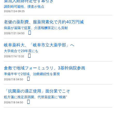
薬混入経路特定せず幕引き
調剤時可能性、捜査が焦点
2026/7/24 09:25
老健の薬剤費、服薬簡素化で月約40万円減
病薬が遠隔で提案、介護報酬算定にも貢献
2026/7/21 04:50
岐阜薬科大、「岐阜市立大薬学部」へ
大学統合で29年度にも
2026/7/14 13:32
倉敷で地域フォーミュラリ、3基幹病院参画
準備半年で2領域、治療継続性を重視
2026/7/8 04:50
「抗菌薬の適正使用」面分業でこそ
処方箋に推定原因菌、代替薬提案に“根拠”
2026/7/8 04:50