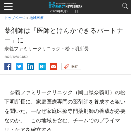
Jump
to
2026年8月9日（日）
navigation
トップページ
>
地域医療
薬剤師は「医師とけんかできるパートナ
ー」に
奈義ファミリークリニック・松下明所長
2023/12/4 04:50
保存
奈義ファミリークリニック（岡山県奈義町）の松
下明所長に、家庭医療専門の薬剤師を養成する狙い
を聞いた。―なぜ家庭医療専門薬剤師の養成が必要
なのか。 この地域を含む、チームでのプライマ
リ・ケアを確立する...