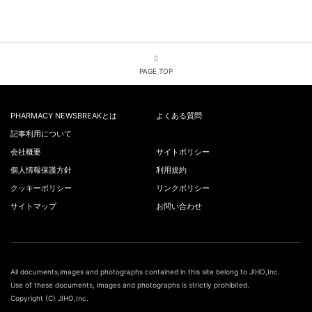
PAGE TOP
PHARMACY NEWSBREAKとは
よくある質問
記事利用について
会社概要
サイトポリシー
個人情報保護方針
利用規約
クッキーポリシー
リンクポリシー
サイトマップ
お問い合わせ
All documents,images and photographs contained in this site belong to JIHO,Inc.
Use of these documents, images and photographs is strictly prohibited.
Copyright (C) JIHO,Inc.