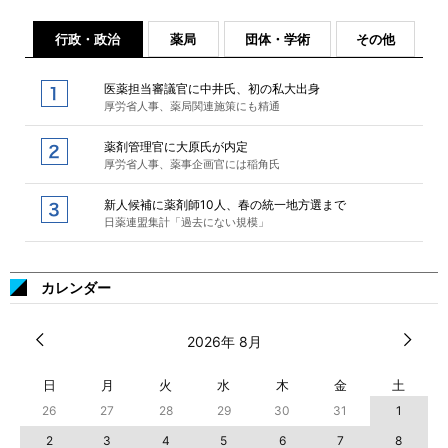
行政・政治
薬局
団体・学術
その他
医薬担当審議官に中井氏、初の私大出身
厚労省人事、薬局関連施策にも精通
薬剤管理官に大原氏が内定
厚労省人事、薬事企画官には稲角氏
新人候補に薬剤師10人、春の統一地方選まで
日薬連盟集計「過去にない規模」
カレンダー
2026年 8月
日
月
火
水
木
金
土
26
27
28
29
30
31
1
2
3
4
5
6
7
8