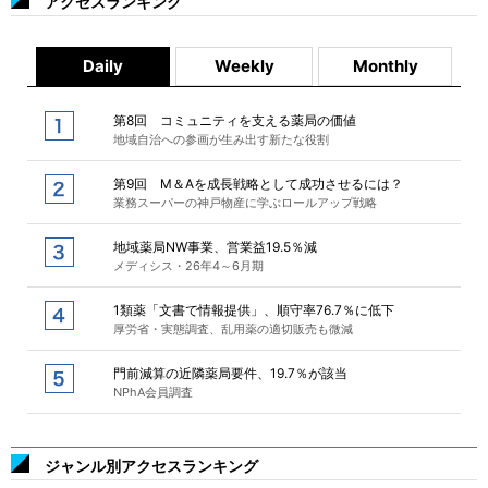
アクセスランキング
Daily
Weekly
Monthly
第8回 コミュニティを支える薬局の価値
地域自治への参画が生み出す新たな役割
第9回 M＆Aを成長戦略として成功させるには？
業務スーパーの神戸物産に学ぶロールアップ戦略
地域薬局NW事業、営業益19.5％減
メディシス・26年4～6月期
1類薬「文書で情報提供」、順守率76.7％に低下
厚労省・実態調査、乱用薬の適切販売も微減
門前減算の近隣薬局要件、19.7％が該当
NPhA会員調査
ジャンル別アクセスランキング