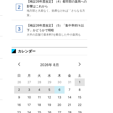
【検証26年度改定】（4）都市部の薬局への
影響はこれから
地方部と大差なく、効果なければ「さらなる方
策」
【検証26年度改定】（5）「集中率85％以
下」かどうかで明暗
大半の店舗で基本料1を断念した中小薬局も
カレンダー
2026年 8月
日
月
火
水
木
金
土
26
27
28
29
30
31
1
2
3
4
5
6
7
8
9
10
11
12
13
14
15
16
17
18
19
20
21
22
23
24
25
26
27
28
29