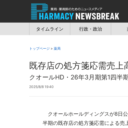
Jump
to
navigation
タイムライン
行政・政治
トップページ
>
薬局
既存店の処方箋応需売上高
クオールHD・26年3月期第1四半
2025/8/8 19:40
クオールホールディングスが8日公開
半期の既存店の処方箋応需による売上