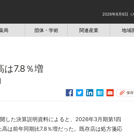
2026年8月6日（
薬局
団体・学術
関連産業
地域
は7.8％増
期
保存
した決算説明資料によると、2026年3月期第1四
高は前年同期比7.8％増だった。既存店は処方箋応