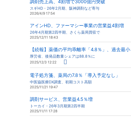
調剤売上高、4割増で3000億円突破
スギHD・26年2月期、阪神調剤など寄与
2026/4/9 17:54
アインHD、ファーマシー事業の営業益4割増
26年4月期第2四半期、さくら薬局買収で
2025/12/11 18:43
【続報】薬価の平均乖離率「4.8％」、過去最小
厚労省、後発品数量シェアは88.8％に
2025/12/3 12:22
電子処方箋、薬局の7.8％「導入予定なし」
中医協医療DX調査、初期コスト高額
2025/11/21 19:47
調剤サービス、営業益4.5％増
トーカイ・26年3月期第2四半期
2025/11/11 17:28