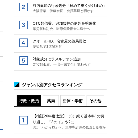
府内薬局の行政処分「極めて重く受け止め」
大阪府薬・伊藤会長、会員薬局と明かす
OTC類似薬、追加負担の例外を明確化
厚労省検討会、医療保険部会に報告へ
クオールHD、名古屋の薬局買収
愛知県で3店舗運営
対象成分にラメルテオン追加
OTC類似薬、一増一減で合計変わらず
ジャンル別アクセスランキング
行政・政治
薬局
団体・学術
その他
【検証26年度改定】（3）続く基本料1の切
り崩し、「3のイ」や2に
3は「ハからロ」へ、集中率計算の見直し影響か