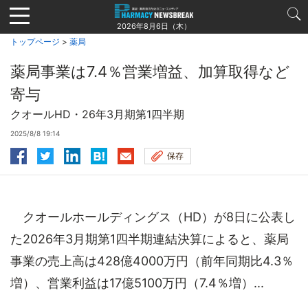
Jump
to
2026年8月6日（木）
navigation
トップページ
>
薬局
薬局事業は7.4％営業増益、加算取得など
寄与
クオールHD・26年3月期第1四半期
2025/8/8 19:14
保存
クオールホールディングス（HD）が8日に公表し
た2026年3月期第1四半期連結決算によると、薬局
事業の売上高は428億4000万円（前年同期比4.3％
増）、営業利益は17億5100万円（7.4％増）...