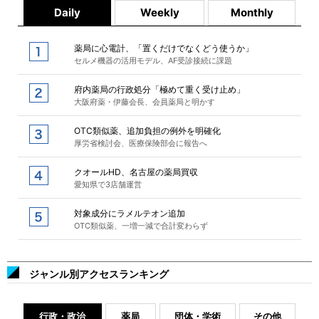
Daily
Weekly
Monthly
薬局に心電計、「置くだけでなくどう使うか」
セルメ機器の活用モデル、AF受診接続に課題
府内薬局の行政処分「極めて重く受け止め」
大阪府薬・伊藤会長、会員薬局と明かす
OTC類似薬、追加負担の例外を明確化
厚労省検討会、医療保険部会に報告へ
クオールHD、名古屋の薬局買収
愛知県で3店舗運営
対象成分にラメルテオン追加
OTC類似薬、一増一減で合計変わらず
ジャンル別アクセスランキング
行政・政治
薬局
団体・学術
その他