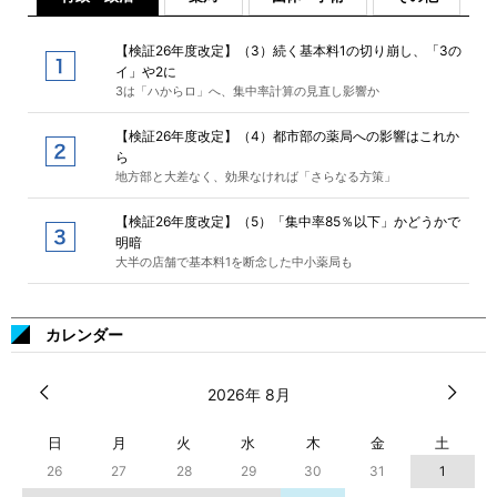
【検証26年度改定】（3）続く基本料1の切り崩し、「3の
イ」や2に
3は「ハからロ」へ、集中率計算の見直し影響か
【検証26年度改定】（4）都市部の薬局への影響はこれか
ら
地方部と大差なく、効果なければ「さらなる方策」
【検証26年度改定】（5）「集中率85％以下」かどうかで
明暗
大半の店舗で基本料1を断念した中小薬局も
カレンダー
2026年 8月
日
月
火
水
木
金
土
26
27
28
29
30
31
1