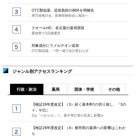
OTC類似薬、追加負担の例外を明確化
厚労省検討会、医療保険部会に報告へ
クオールHD、名古屋の薬局買収
愛知県で3店舗運営
対象成分にラメルテオン追加
OTC類似薬、一増一減で合計変わらず
ジャンル別アクセスランキング
行政・政治
薬局
団体・学術
その他
【検証26年度改定】（3）続く基本料1の切り崩し、「3の
イ」や2に
3は「ハからロ」へ、集中率計算の見直し影響か
【検証26年度改定】（4）都市部の薬局への影響はこれか
ら