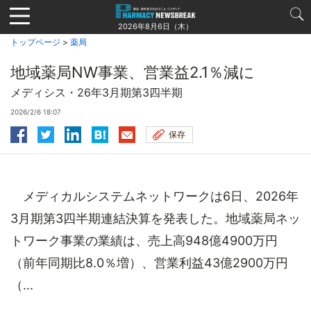
Jump
to
2026年8月6日（木）
navigation
トップページ
>
薬局
地域薬局NW事業、営業益2.1％減に
メディシス・26年3月期第3四半期
2026/2/6 18:07
保存
メディカルシステムネットワークは6日、2026年
3月期第3四半期連結決算を発表した。地域薬局ネッ
トワーク事業の業績は、売上高948億4900万円
（前年同期比8.0％増）、営業利益43億2900万円
（...