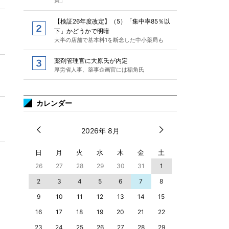
策」
【検証26年度改定】（5）「集中率85％以
下」かどうかで明暗
大半の店舗で基本料1を断念した中小薬局も
薬剤管理官に大原氏が内定
厚労省人事、薬事企画官には稲角氏
カレンダー
2026年 8月
日
月
火
水
木
金
土
26
27
28
29
30
31
1
2
3
4
5
6
7
8
9
10
11
12
13
14
15
16
17
18
19
20
21
22
23
24
25
26
27
28
29