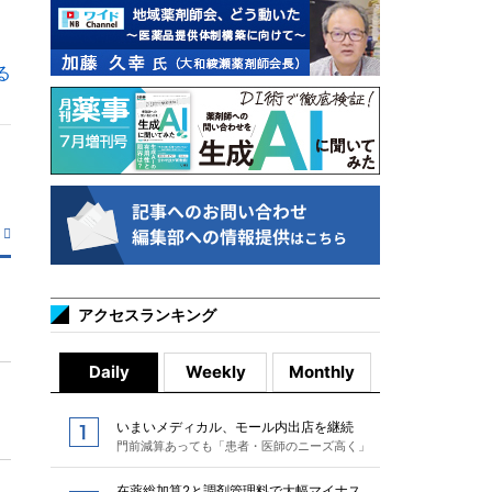
る
アクセスランキング
Daily
Weekly
Monthly
いまいメディカル、モール内出店を継続
門前減算あっても「患者・医師のニーズ高く」
在薬総加算2と調剤管理料で大幅マイナス