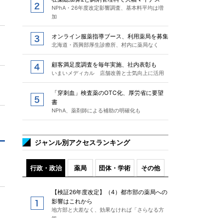
NPhA・26年度改定影響調査、基本料平均は増
加
オンライン服薬指導ブース、利用薬局を募集
北海道・西興部厚生診療所、村内に薬局なく
顧客満足度調査を毎年実施、社内表彰も
いまいメディカル 店舗改善と士気向上に活用
「穿刺血」検査薬のOTC化、厚労省に要望
書
NPhA、薬剤師による補助の明確化も
ジャンル別アクセスランキング
行政・政治
薬局
団体・学術
その他
【検証26年度改定】（4）都市部の薬局への
影響はこれから
地方部と大差なく、効果なければ「さらなる方